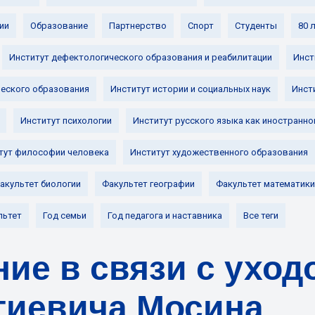
ии
Образование
Партнерство
Спорт
Студенты
80 
Институт дефектологического образования и реабилитации
Инст
ческого образования
Институт истории и социальных наук
Инст
Институт психологии
Институт русского языка как иностранно
тут философии человека
Институт художественного образования
акультет биологии
Факультет географии
Факультет математики
льтет
Год семьи
Год педагога и наставника
Все теги
ие в связи с уход
гиевича Мосина