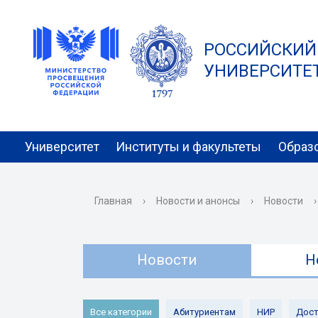
РОССИЙСКИЙ
УНИВЕРСИТЕТ 
Университет
Институты и факультеты
Образ
Главная
›
Новости и анонсы
›
Новости
›
Новости
Н
Все категории
Абитуриентам
НИР
Дост