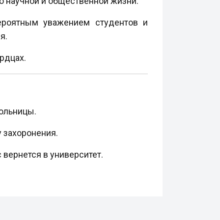
го научной и общественной жизни.
вероятным уважением студентов и
я.
рдцах.
больницы.
у захоронения.
с вернется в университет.