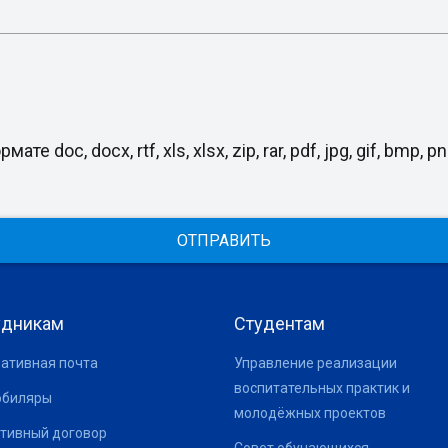
, docx, rtf, xls, xlsx, zip, rar, pdf, jpg, gif, bmp, png
ОТПРАВИТЬ
удникам
Студентам
ативная почта
Управление реализации
воспитательных практик и
юбиляры
молодёжных проектов
тивный договор