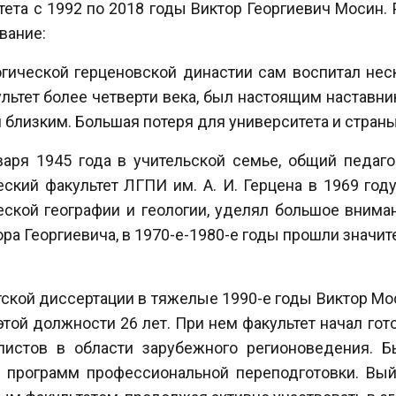
тета с 1992 по 2018 годы Виктор Георгиевич Мосин. 
вание:
гической герценовской династии сам воспитал нес
ультет более четверти века, был настоящим наставн
близким. Большая потеря для университета и страны
варя 1945 года в учительской семье, общий педаго
еский факультет ЛГПИ им. А. И. Герцена в 1969 год
ской географии и геологии, уделял большое вним
ора Георгиевича, в 1970-е-1980-е годы прошли знач
кой диссертации в тяжелые 1990-е годы Виктор Мо
этой должности 26 лет. При нем факультет начал гото
иалистов в области зарубежного регионоведения. 
 программ профессиональной переподготовки. Вый