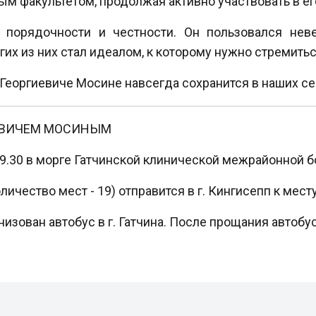
ным факультетом, продолжая активно участвовать в е
 порядочности и честности. Он пользовался не
гих из них стал идеалом, к которому нужно стремитьс
 Георгиевиче Мосине навсегда сохранится в наших се
ЕВИЧЕМ МОСИНЫМ
в 9.30 в морге Гатчинской клинической межрайонной 
личество мест - 19) отправится в г. Кингисепп к мест
анизован автобус в г. Гатчина. После прощания автобу