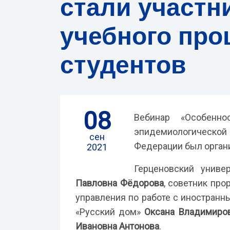
стали участн
учебного про
студентов
08
Вебинар «Особенн
эпидемиологической
сен
Федерации был орган
2021
Герценовский униве
Павловна Фёдорова
, советник пр
управления по работе с иностран
«Русский дом»
Оксана Владимиро
Ивановна Антонова
.