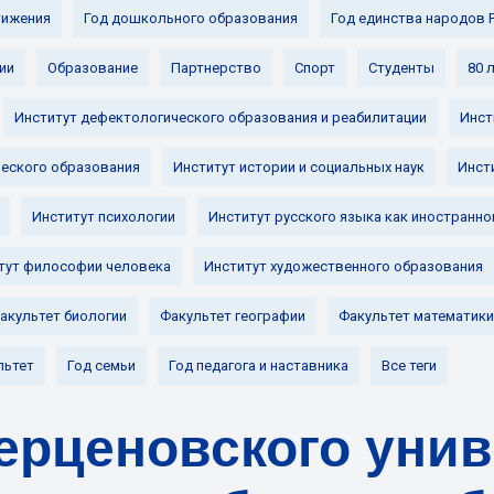
ижения
Год дошкольного образования
Год единства народов 
ии
Образование
Партнерство
Спорт
Студенты
80 
Институт дефектологического образования и реабилитации
Инст
ческого образования
Институт истории и социальных наук
Инст
Институт психологии
Институт русского языка как иностранно
тут философии человека
Институт художественного образования
акультет биологии
Факультет географии
Факультет математики
льтет
Год семьи
Год педагога и наставника
Все теги
ерценовского унив