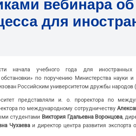
иками вебинара об
цесса для иностр
ости начала учебного года для иностранны
 обстановки» по поручению Министерства науки и
изован Российским университетом дружбы народов 
рситет представляли и. о. проректора по межд
оректора по международному сотрудничеству
Алекса
ными студентами
Виктория Гдальевна Воронцова
, ди
вна Чухаева
и директор центра развития экспорта 