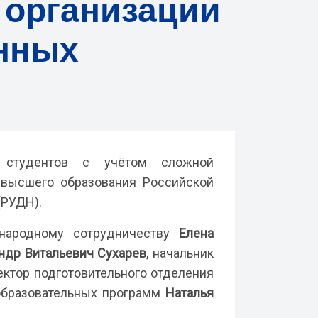
 организации
анных
х студентов с учётом сложной
 высшего образования Российской
(РУДН).
ународному сотрудничеству
Елена
ндр Витальевич Сухарев
, начальник
ректор подготовительного отделения
образовательных программ
Наталья