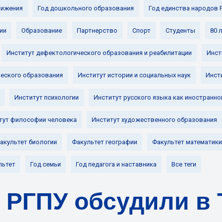
ижения
Год дошкольного образования
Год единства народов 
ии
Образование
Партнерство
Спорт
Студенты
80 
Институт дефектологического образования и реабилитации
Инст
ческого образования
Институт истории и социальных наук
Инст
Институт психологии
Институт русского языка как иностранно
тут философии человека
Институт художественного образования
акультет биологии
Факультет географии
Факультет математики
льтет
Год семьи
Год педагога и наставника
Все теги
 РГПУ обсудили в 