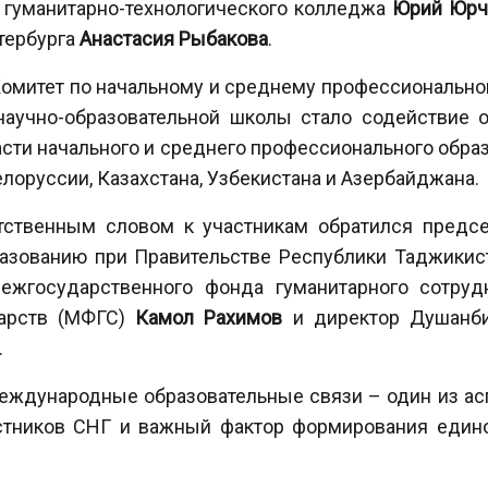
о гуманитарно-технологического колледжа
Юрий Юрч
тербурга
Анастасия Рыбакова
.
Комитет по начальному и среднему профессионально
научно-образовательной школы стало содействие
асти начального и среднего профессионального образ
лоруссии, Казахстана, Узбекистана и Азербайджана.
тственным словом к участникам обратился предсе
азованию при Правительстве Республики Таджики
ежгосударственного фонда гуманитарного сотрудн
арств (МФГС)
Камол Рахимов
и директор Душанби
.
международные образовательные связи – один из ас
стников СНГ и важный фактор формирования едино