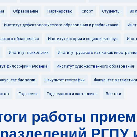
ии
Образование
Партнерство
Спорт
Студенты
80 
Институт дефектологического образования и реабилитации
Инст
ческого образования
Институт истории и социальных наук
Инст
Институт психологии
Институт русского языка как иностранно
тут философии человека
Институт художественного образования
акультет биологии
Факультет географии
Факультет математики
льтет
Год семьи
Год педагога и наставника
Все теги
тоги работы прие
разделений РГПУ и