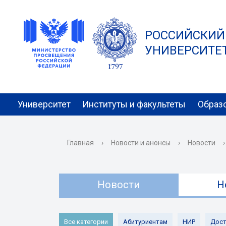
РОССИЙСКИЙ
УНИВЕРСИТЕТ 
Университет
Институты и факультеты
Образ
Главная
›
Новости и анонсы
›
Новости
›
Новости
Н
Все категории
Абитуриентам
НИР
Дост