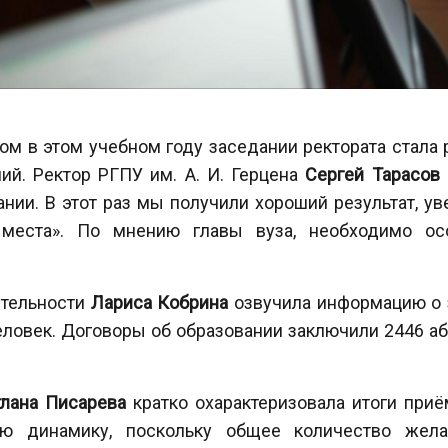
м в этом учебном году заседании ректората стала
ий. Ректор РГПУ им. А. И. Герцена
Сергей Тарасов
ии. В этот раз мы получили хороший результат, у
места». По мнению главы вуза, необходимо осо
ятельности
Лариса Кобрина
озвучила информацию о 
ловек. Договоры об образовании заключили 2446 аби
тлана Писарева
кратко охарактеризовала итоги приё
ую динамику, поскольку общее количество жела