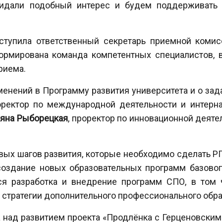
идали подобный интерес и будем поддерживать 
упила ответственный секретарь приемной комис
ормирована команда компетентных специалистов, 
риема.
нений в Программу развития университета и о задач
оректор по международной деятельности и интерн
ьяна Рыборецкая
, проректор по инновационной деят
х шагов развития, которые необходимо сделать РГПУ
 создание новых образовательных программ базово
ся разработка и внедрение программ СПО, в том ч
стратегии дополнительного профессионального обра
 над развитием проекта «Продлёнка с Герценовским 