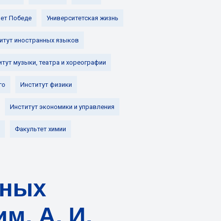
лет Победе
Университетская жизнь
итут иностранных языков
итут музыки, театра и хореографии
го
Институт физики
Институт экономики и управления
Факультет химии
мных
м. А. И.