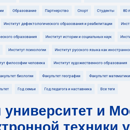
ии
Образование
Партнерство
Спорт
Студенты
80 
Институт дефектологического образования и реабилитации
Инст
ческого образования
Институт истории и социальных наук
Инст
Институт психологии
Институт русского языка как иностранно
тут философии человека
Институт художественного образования
акультет биологии
Факультет географии
Факультет математики
льтет
Год семьи
Год педагога и наставника
Все теги
 университет и М
ктронной техники 