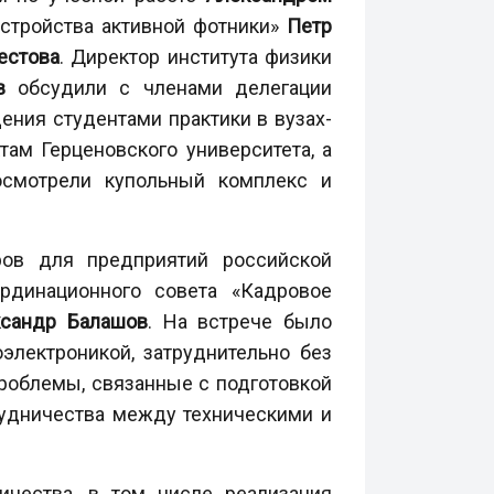
стройства активной фотники»
Петр
естова
. Директор института физики
ов
обсудили с членами делегации
ения студентами практики в вузах-
ам Герценовского университета, а
осмотрели купольный комплекс и
ов для предприятий российской
рдинационного совета «Кадровое
ксандр Балашов
. На встрече было
электроникой, затруднительно без
роблемы, связанные с подготовкой
рудничества между техническими и
ичества, в том числе реализация