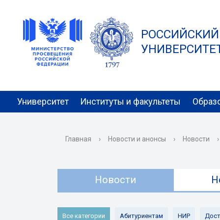
РОССИЙСКИЙ
УНИВЕРСИТЕТ 
Университет
Институты и факультеты
Образ
Главная
›
Новости и анонсы
›
Новости
›
Новости
Н
Все категории
Абитуриентам
НИР
Дост