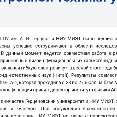
РГПУ
им. А. И. Герцена
и НИУ МИЭТ было подписано
ороны успешно сотрудничают в области исследов
. В данный момент ведется совместная работа в р
опринципный дизайн функциональных халькогенидн
, включая гибкую электронику», а весной этого года 
нд естественных наук (Китай)
. Результаты совмес
PTA-1, которая проходила с 23 по 27 июля на базе
ии конференции принял директор института физики
Ал
рудничества Герценовский университет и НИУ МИЭТ 
ния и культуры. Для обсуждения возможностей 
етила делегация НИУ МИЭТ во главе с проректоро