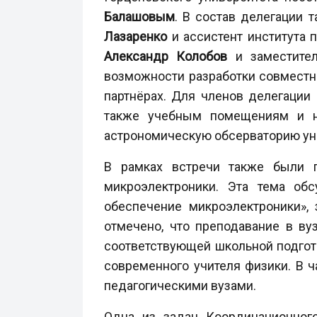
Балашовым
. В состав делегации 
Лазаренко
и ассистент института 
Александр Колобов
и заместител
возможности разработки совместны
партнёрах.
Для членов делегации 
также учебным помещениям и на
астрономическую обсерваторию ун
В рамках встречи также были 
микроэлектроники. Эта тема об
обеспечение микроэлектроники»,
отмечено, что преподавание в ву
соответствующей школьной подгот
современного учителя физики. В 
педагогическими вузами.
Одна из задач Координационно