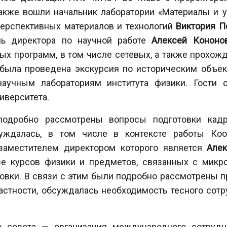
также вошли начальник лаборатории «Материалы и у
перспективных материалов и технологий
Виктория П
ь директора по научной работе
Алексей Конон
х программ, в том числе сетевых, а также прохожд
была проведена экскурсия по историческим объект
учным лабораториям института физики. Гости 
иверситета.
подробно рассмотрены вопросы подготовки кадр
суждалась, в том числе в контексте работы Коо
 заместителем директором которого является
Але
зе курсов физики и предметов, связанных с микро
овки. В связи с этим были подробно рассмотрены п
частности, обсуждалась необходимость тесного сот
го совета —
организация международного сотрудн