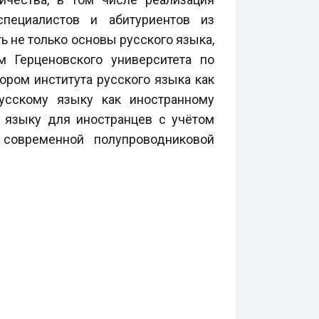
пециалистов и абитуриентов из
ь не то
лько основы русского языка,
м Герценовского университета по
тором института русского языка как
сскому языку как иностранному
у языку для иностранцев с учётом
 современной полупроводниковой