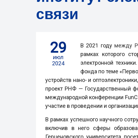
связи
29
В 2021 году
между 
рамках которого ст
июл
электронной техники
2024
фонда
по теме «Перв
устройств нано- и оптоэлектроники
проект РНФ — Государственный фо
международной конференции FunCha
участие в проведении и организац
В рамках успешного научного сот
включив в него сферы образова
Герценовского университета пос