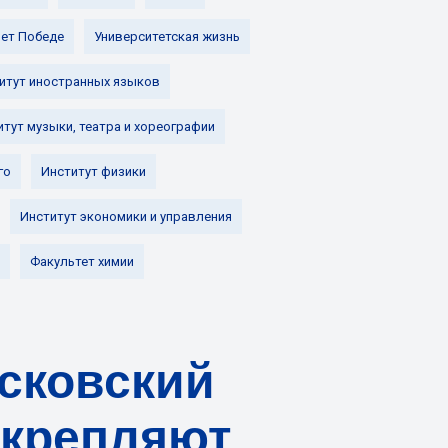
лет Победе
Университетская жизнь
итут иностранных языков
итут музыки, театра и хореографии
го
Институт физики
Институт экономики и управления
Факультет химии
осковский
укрепляют