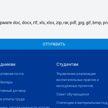
, docx, rtf, xls, xlsx, zip, rar, pdf, jpg, gif, bmp, png
ОТПРАВИТЬ
удникам
Студентам
ативная почта
Управление реализации
воспитательных практик и
юбиляры
молодёжных проектов
тивный договор
Совет обучающихся
а оплаты труда
Стипендии и материальная по
ники, награжденные по итогам