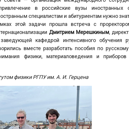
привлечение в российские вузы иностранных с
ностранным специалистам и абитуриентам нужно знат
мках этой задачи прошла встреча с проректоро
нтернационализации
Дмитрием Мерешкиным
, дирек
заведующей кафедрой интенсивного обучения ру
ворились вместе разработать пособия по русском
нимания физики, материаловедения и приборов
том физики РГПУ им. А. И. Герцена