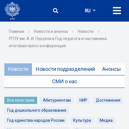
RU
Главная
›
Новости и анонсы
›
Новости
›
РГПУ им. А. И. Герцена в Год педагога и наставника:
итоговая пресс-конференция
Новости
Новости подразделений
Анонсы
СМИ о нас
Все категории
Абитуриентам
НИР
Достижения
Год дошкольного образования
Год единства народов России
Культура
Медиа