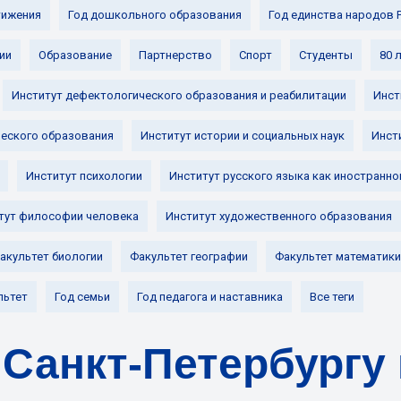
ижения
Год дошкольного образования
Год единства народов 
ии
Образование
Партнерство
Спорт
Студенты
80 
Институт дефектологического образования и реабилитации
Инст
ческого образования
Институт истории и социальных наук
Инст
Институт психологии
Институт русского языка как иностранно
тут философии человека
Институт художественного образования
акультет биологии
Факультет географии
Факультет математики
льтет
Год семьи
Год педагога и наставника
Все теги
 Санкт-Петербургу