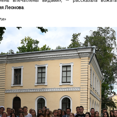
ень впечатлены видами», — рассказала вожатая
ия Леонова
.
ти»