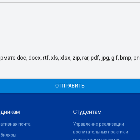
, docx, rtf, xls, xlsx, zip, rar, pdf, jpg, gif, bmp, png
ОТПРАВИТЬ
удникам
Студентам
ативная почта
Управление реализации
воспитательных практик и
юбиляры
молодёжных проектов