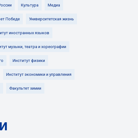
России
Культура
Медиа
лет Победе
Университетская жизнь
итут иностранных языков
итут музыки, театра и хореографии
го
Институт физики
Институт экономики и управления
Факультет химии
 и