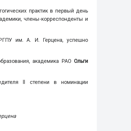
гогических практик в первый день
адемики, члены-корреспонденты и
РГПУ им. А. И. Герцена, успешно
образования, академика РАО
Ольги
дителя ll степени в номинации
ерцена