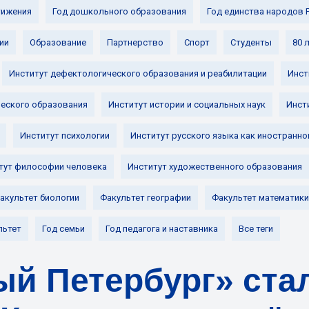
ижения
Год дошкольного образования
Год единства народов 
ии
Образование
Партнерство
Спорт
Студенты
80 
Институт дефектологического образования и реабилитации
Инст
ческого образования
Институт истории и социальных наук
Инст
Институт психологии
Институт русского языка как иностранно
тут философии человека
Институт художественного образования
акультет биологии
Факультет географии
Факультет математики
льтет
Год семьи
Год педагога и наставника
Все теги
й Петербург» ста