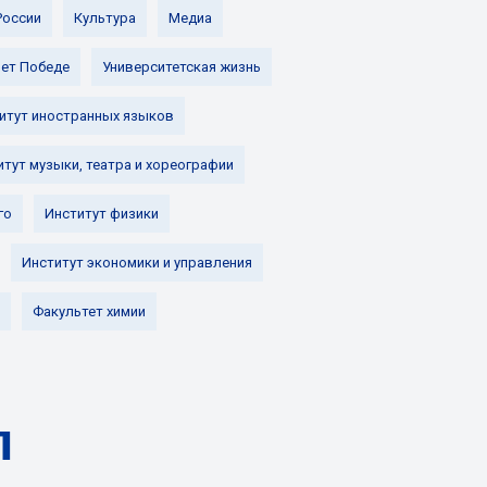
России
Культура
Медиа
лет Победе
Университетская жизнь
итут иностранных языков
итут музыки, театра и хореографии
го
Институт физики
Институт экономики и управления
Факультет химии
л