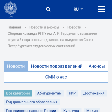
RU
Главная
›
Новости и анонсы
›
Новости
›
Сборная команда РГПУ им. А. И. Герцена по плаванию
спустя 3 года вновь поднялась на пьедестал Санкт-
Петербургских студенческих состязаний
Новости
Новости подразделений
Анонсы
СМИ о нас
Все категории
Абитуриентам
НИР
Достижения
Год дошкольного образования
Год единства народов России
Культура
Медиа