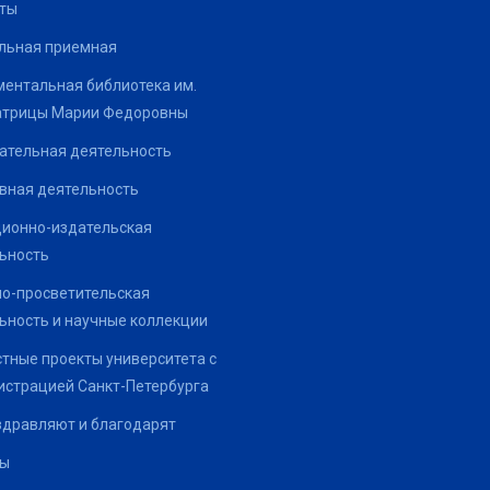
ты
льная приемная
ентальная библиотека им.
атрицы Марии Федоровны
ательная деятельность
вная деятельность
ионно-издательская
ьность
о-просветительская
ьность и научные коллекции
тные проекты университета с
страцией Санкт-Петербурга
здравляют и благодарят
ты