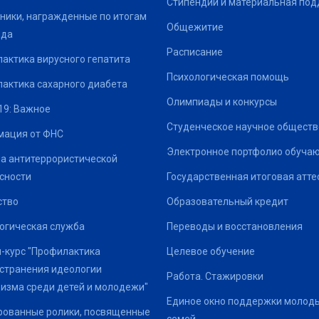
Стипендии и материальная по
ники, награжденные по итогам
Общежитие
ода
Расписание
актика вирусного гепатита
Психологическая помощь
актика сахарного диабета
Олимпиады и конкурсы
19: Важное
Студенческое научное обществ
ация от ФНС
Электронное портфолио обуча
а антитеррористической
сности
Государственная итоговая атте
ство
Образовательный кредит
огическая служба
Переводы и восстановления
-курс "Профилактика
Целевое обучение
странения идеологии
Работа. Стажировки
изма среди детей и молодежи"
Единое окно поддержки молод
ованные ролики, посвященные