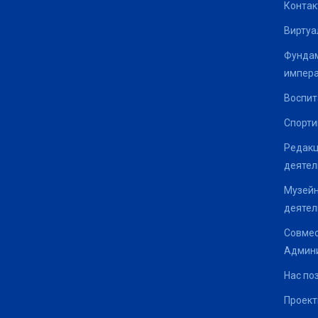
Контак
Виртуа
Фундам
импер
Воспит
Спорти
Редакц
деятел
Музейн
деятел
Совмес
Админи
Нас по
Проек