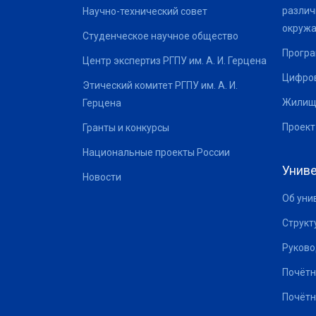
различ
Научно-технический совет
окруж
Студенческое научное общество
Програ
Центр экспертиз РГПУ им. А. И. Герцена
Цифров
Этический комитет РГПУ им. А. И.
Жилищ
Герцена
Проект
Гранты и конкурсы
Национальные проекты России
Униве
Новости
Об уни
Структ
Руково
Почётн
Почётн