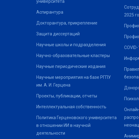
университета
Сотруд
Аспирантура
2025 г
Докторантура, прикрепление
Профил
Защита диссертаций
Профил
Научные школы и подразделения
COVID-
Научно-образовательные кластеры
Информ
Научные периодические издания
Правил
безопа
Научные мероприятия на базе РГПУ
им. А. И. Герцена
Донор
Проекты, публикации, отчеты
Психол
Интеллектуальная собственность
Онлайн
распро
Политика Герценовского университета
неонац
в отношении ИИ в научной
деятельности
Анимир