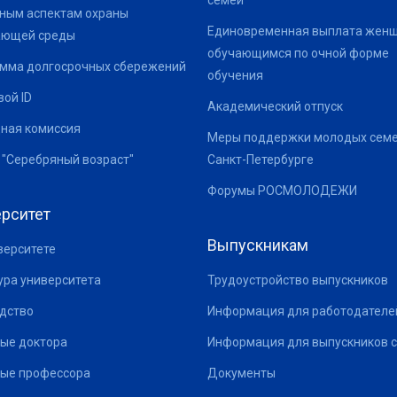
семей
ным аспектам охраны
Единовременная выплата жен
ающей среды
обучающимся по очной форме
мма долгосрочных сбережений
обучения
ой ID
Академический отпуск
ная комиссия
Меры поддержки молодых семе
 "Серебряный возраст"
Санкт-Петербурге
Форумы РОСМОЛОДЕЖИ
рситет
Выпускникам
верситете
ура университета
Трудоустройство выпускников
дство
Информация для работодателе
ые доктора
Информация для выпускников с
ые профессора
Документы