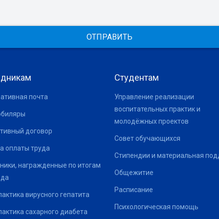
ОТПРАВИТЬ
удникам
Студентам
ативная почта
Управление реализации
воспитательных практик и
юбиляры
молодёжных проектов
тивный договор
Совет обучающихся
а оплаты труда
Стипендии и материальная по
ники, награжденные по итогам
Общежитие
ода
Расписание
актика вирусного гепатита
Психологическая помощь
актика сахарного диабета