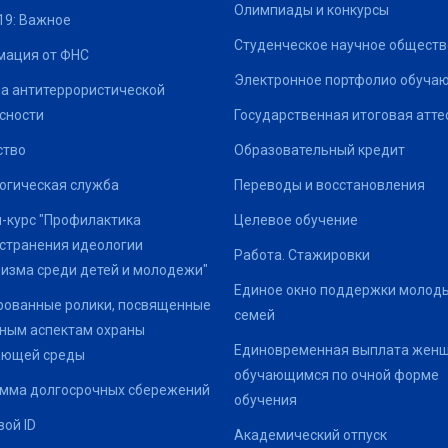
Олимпиады и конкурсы
19: Важное
Студенческое научное обществ
ация от ФНС
Электронное портфолио обуча
а антитеррористической
сности
Государственная итоговая атте
ство
Образовательный кредит
огическая служба
Переводы и восстановления
-курс "Профилактика
Целевое обучение
странения идеологии
Работа. Стажировки
изма среди детей и молодежи"
Единое окно поддержки молод
ованные ролики, посвященные
семей
ным аспектам охраны
Единовременная выплата жен
ающей среды
обучающимся по очной форме
мма долгосрочных сбережений
обучения
ой ID
Академический отпуск