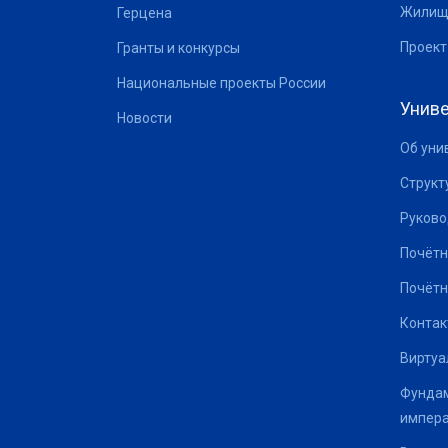
Жилищ
Герцена
Проект
Гранты и конкурсы
Национальные проекты России
Униве
Новости
Об уни
Структ
Руково
Почётн
Почётн
Контак
Виртуа
Фундам
импер