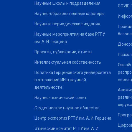
Научные школы и подразделения
COVID-
Научно-образовательные кластеры
Информ
Научные периодические издания
Правил
безопа
Научные мероприятия на базе РГПУ
им. А. И. Герцена
Донор
Проекты, публикации, отчеты
Психол
Интеллектуальная собственность
Онлайн
распро
Политика Герценовского университета
неонац
в отношении ИИ в научной
деятельности
Анимир
различ
Научно-технический совет
окруж
Студенческое научное общество
Програ
Центр экспертиз РГПУ им. А. И. Герцена
Цифров
Этический комитет РГПУ им. А. И.