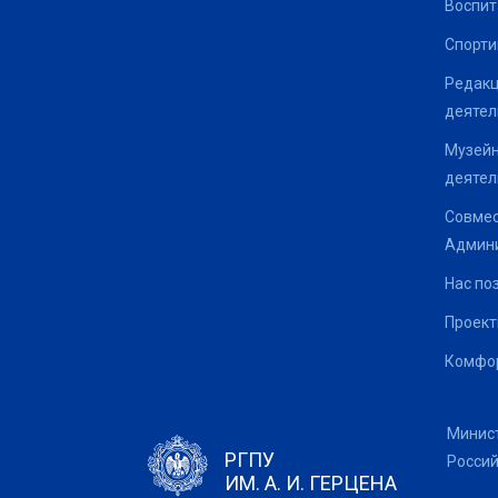
Воспит
Спорти
Редакц
деятел
Музейн
деятел
Совмес
Админи
Нас по
Проек
Комфор
Минис
РГПУ
Росси
ИМ. А. И. ГЕРЦЕНА