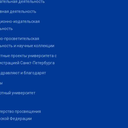
ательная деятельность
вная деятельность
ионно-издательская
ьность
о-просветительская
ьность и научные коллекции
тные проекты университета с
страцией Санкт-Петербурга
здравляют и благодарят
ты
тный университет
терство просвещения
йской Федерации