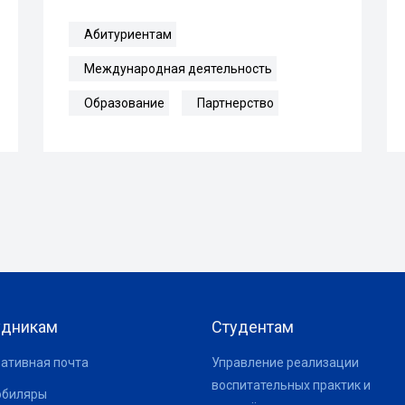
Абитуриентам
Международная деятельность
Образование
Партнерство
удникам
Студентам
ативная почта
Управление реализации
воспитательных практик и
юбиляры