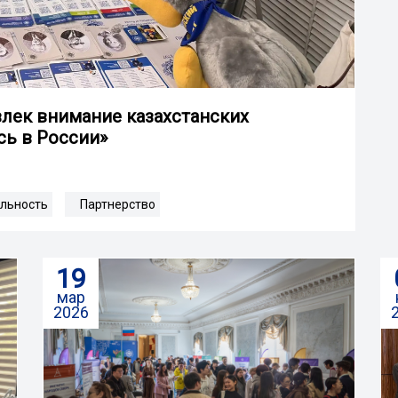
влек внимание казахстанских
сь в России»
льность
Партнерство
19
мар
2026