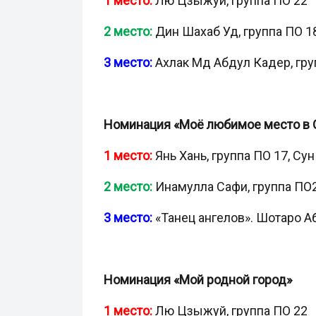
1 место:
Лю Цзыжуй, группа ПО 22
2 место:
Дин Шахаб Уд, группа ПО 1
3 место:
Ахлак Мд Абдул Кадер, гру
Номинация «Моё любимое место в С
1 место:
Янь Хань, группа ПО 17, Су
2 место:
Инамулла Сафи, группа ПО
3 место:
«Танец ангелов». Шотаро Аб
Номинация «Мой родной город»
1 место:
Лю Цзыжуй, группа ПО 22