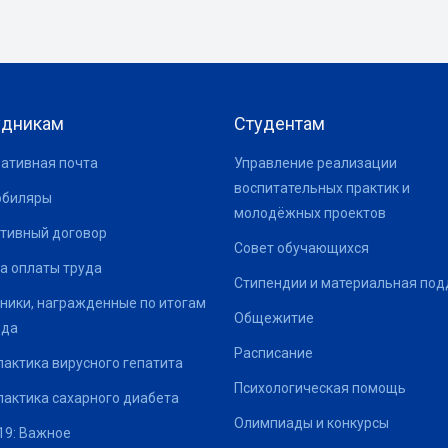
удникам
Студентам
ативная почта
Управление реализации
воспитательных практик и
юбиляры
молодёжных проектов
тивный договор
Совет обучающихся
а оплаты труда
Стипендии и материальная по
ники, награжденные по итогам
Общежитие
ода
Расписание
актика вирусного гепатита
Психологическая помощь
актика сахарного диабета
Олимпиады и конкурсы
19: Важное