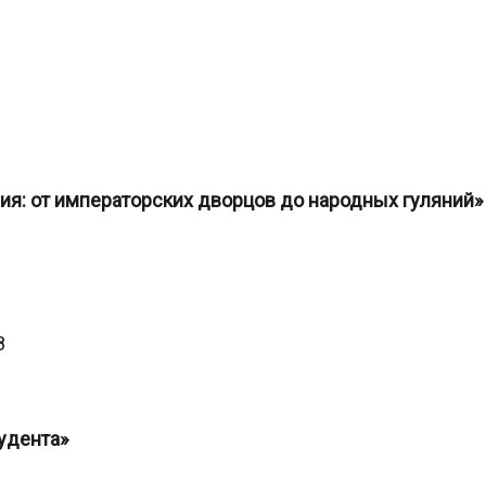
я: от императорских дворцов до народных гуляний»
8
удента»