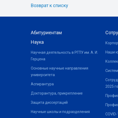
Возврат к списку
Абитуриентам
Сотр
Наука
Корпор
Наши 
Научная деятельность в РГПУ им. А. И.
Герцена
Коллек
Основные научные направления
Систем
университета
Сотруд
Аспирантура
2025 г
Докторантура, прикрепление
Профил
Защита диссертаций
Профил
Научные школы и подразделения
COVID-