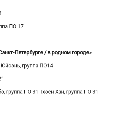
8
ппа ПО 17
анкт-Петербурге / в родном городе»
н Юйсэнь, группа ПО14
21
э, группа ПО 31 Тхэён Хан, группа ПО 31