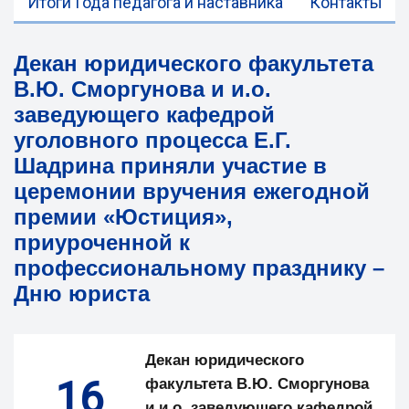
Итоги Года педагога и наставника
Контакты
Декан юридического факультета
В.Ю. Сморгунова и и.о.
заведующего кафедрой
уголовного процесса Е.Г.
Шадрина приняли участие в
церемонии вручения ежегодной
премии «Юстиция»,
приуроченной к
профессиональному празднику –
Дню юриста
Декан юридического
16
факультета В.Ю. Сморгунова
и и.о. заведующего кафедрой