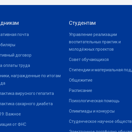
удникам
Студентам
ативная почта
Управление реализации
воспитательных практик и
юбиляры
молодёжных проектов
тивный договор
Совет обучающихся
а оплаты труда
Стипендии и материальная по
ники, награжденные по итогам
Общежитие
ода
Расписание
актика вирусного гепатита
Психологическая помощь
актика сахарного диабета
Олимпиады и конкурсы
19: Важное
Студенческое научное обществ
ация от ФНС
Электронное портфолио обуча