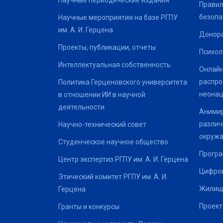
Научные периодические издания
Правил
безопа
Научные мероприятия на базе РГПУ
им. А. И. Герцена
Донор
Проекты, публикации, отчеты
Психол
Интеллектуальная собственность
Онлайн
распро
Политика Герценовского университета
неонац
в отношении ИИ в научной
деятельности
Анимир
различ
Научно-технический совет
окруж
Студенческое научное общество
Програ
Центр экспертиз РГПУ им. А. И. Герцена
Цифров
Этический комитет РГПУ им. А. И.
Жилищ
Герцена
Проект
Гранты и конкурсы