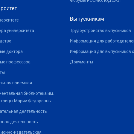
Форумы РОСМОЛОДЕЖИ
рситет
Выпускникам
верситете
ура университета
Трудоустройство выпускников
дство
Информация для работодателе
ые доктора
Информация для выпускников с
ые профессора
Документы
ты
льная приемная
ентальная библиотека им.
атрицы Марии Федоровны
ательная деятельность
вная деятельность
ионно-издательская