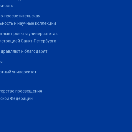
ьность
о-просветительская
ьность и научные коллекции
тные проекты университета с
страцией Санкт-Петербурга
здравляют и благодарят
ты
тный университет
терство просвещения
йской Федерации