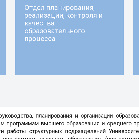
Отдел планирования,
реализации, контроля и
качества
образовательного
процесса
уководства, планирования и организации образова
ым программам высшего образования и среднего пр
ти работы структурных подразделений Университе
о программам высшего образования (программам 