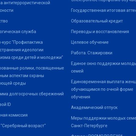
а антитеррористической
сности
Государственная итоговая атте
ство
Образовательный кредит
огическая служба
Переводы и восстановления
-курс "Профилактика
Целевое обучение
странения идеологии
Работа. Стажировки
изма среди детей и молодежи"
Единое окно поддержки молод
ованные ролики, посвященные
семей
ным аспектам охраны
Единовременная выплата жен
ающей среды
обучающимся по очной форме
мма долгосрочных сбережений
обучения
ой ID
Академический отпуск
ная комиссия
Меры поддержки молодых семе
 "Серебряный возраст"
Санкт-Петербурге