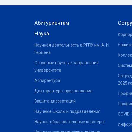
Абитуриентам
Сотр
Наука
Корпор
Наши 
Научная деятельность в РГПУ им. А. И.
Герцена
Коллек
Основные научные направления
Систем
университета
Сотруд
Аспирантура
2025 г
Докторантура, прикрепление
Профил
Защита диссертаций
Профил
Научные школы и подразделения
COVID-
Научно-образовательные кластеры
Информ