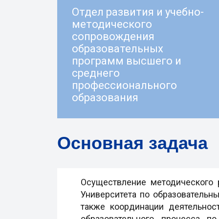
Отдел развития и учебно-
методического
сопровождения
образовательных
программ высшего и
среднего
профессионального
образования
Основная задача
Осуществление методического р
Университета по образовательн
также координации деятельнос
образовательного процесса п