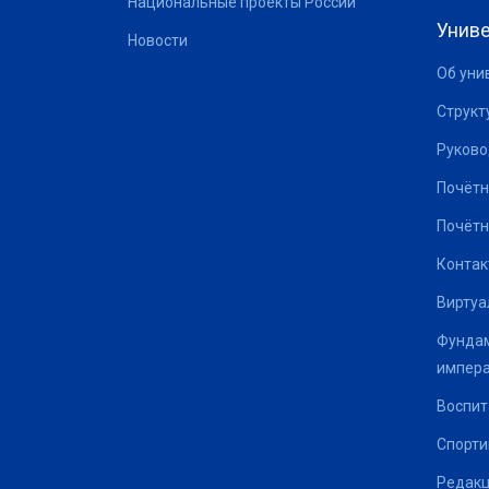
Национальные проекты России
Униве
Новости
Об уни
Структ
Руково
Почётн
Почётн
Контак
Виртуа
Фундам
импер
Воспит
Спорти
Редакц