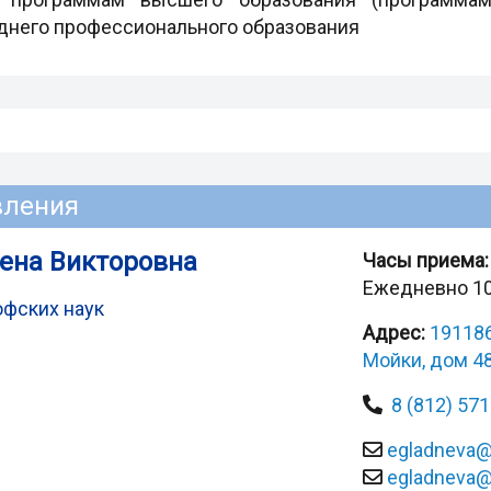
днего профессионального образования
вления
ена Викторовна
Часы приема:
Ежедневно 10
фских наук
Адрес:
191186
Мойки, дом 48,
8 (812) 57
egladneva@
egladneva@