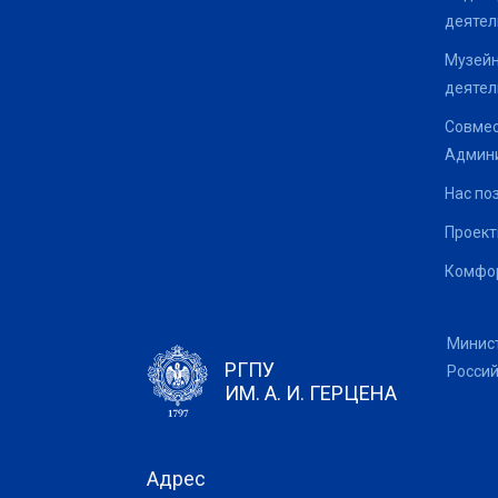
деятел
Музейн
деятел
Совмес
Админи
Нас по
Проек
Комфор
Минис
РГПУ
Росси
ИМ. А. И. ГЕРЦЕНА
Адрес