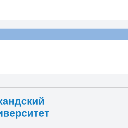
кандский
иверситет