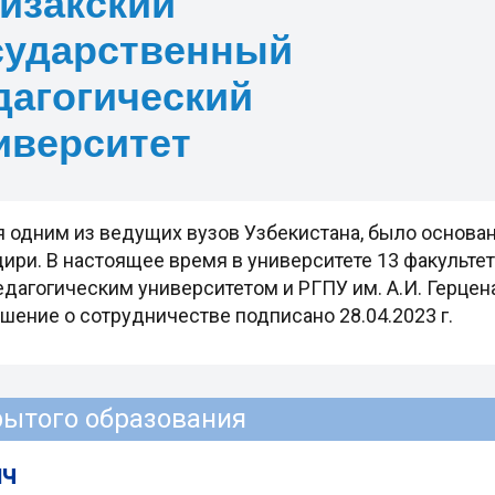
изакский
сударственный
дагогический
иверситет
одним из ведущих вузов Узбекистана, было основано 
ири. В настоящее время в университете 13 факульте
гогическим университетом и РГПУ им. А.И. Герцена 
ение о сотрудничестве подписано 28.04.2023 г.
рытого образования
ич