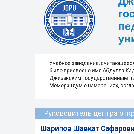
Дж
го
пе
ун
Учебное заведение, считающееся 
было присвоено имя Абдулла Кад
Джизакским государственным педа
Меморандум о намерениях, соглаш
Руководитель центра отк
Шарипов Шавкат Сафаров