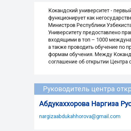
Кокандский университет - первы
функционирует как негосударств
Министров Республики Узбекистан
Университету предоставлено пра
входящими в топ – 1000 междунар
а также проводить обучение по п
формам обучения. Между Кокандс
соглашение об открытии Центра 
Руководитель центра отк
Абдукаххорова Наргиза Ру
nargizaabdukahhorova@gmail.com