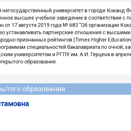
й негосударственный университет в городе Коканд Ф
енное высшее учебное заведение в соответствии с 
 от 17 августа 2019 года № 683 "Об организации Кок
во устанавливать партнерские отношения с высшим
одно признанных рейтингов (Times Higher Education –
рограммам специальностей бакалавриата по очной, з
ким университетом и РГПУ им. А.И. Герцена в апрел
открытого образования.
рытого образования
стамовна