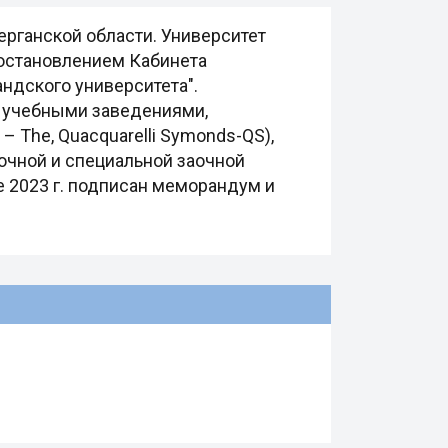
ерганской области. Университет
постановлением Кабинета
андского университета".
и учебными заведениями,
 The, Quacquarelli Symonds-QS),
аочной и специальной заочной
е 2023 г. подписан меморандум и