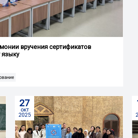
емонии вручения сертификатов
 языку
ование
27
окт
2025