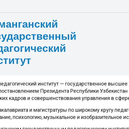
манганский
сударственный
дагогический
ститут
едагогический институт — государственное высшее 
с постановлением Президента Республики Узбекистан
их кадров и совершенствования управления в сфере
акалавриата и магистратуры по широкому кругу педаг
ние, психологию, музыкальное и изобразительное ис
нганским государственным педагогическим институтом