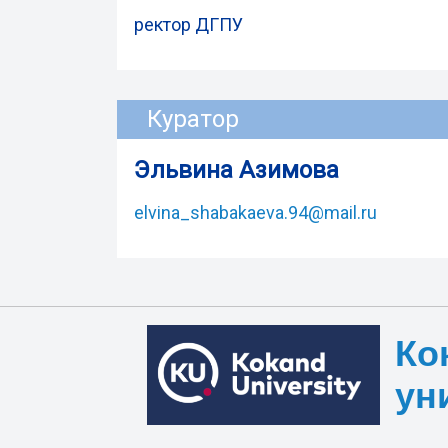
ректор ДГПУ
Куратор
Эльвина Азимова
elvina_shabakaeva.94@mail.ru
Ко
ун