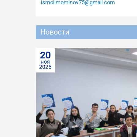
ismoilmominov75@gmail.com
Новости
20
ноя
2025