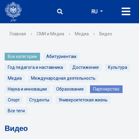
RU
Главная
›
СМИ и Медиа
›
Медиа
›
Видео
Все категории
Абитуриентам
Год педагога и наставника
Достижения
Культура
Медиа
Международная деятельность
Наука и инновации
Образование
Партнерство
Спорт
Студенты
Университетская жизнь
Все теги
Видео