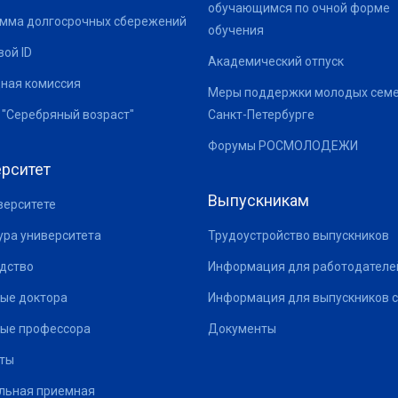
обучающимся по очной форме
мма долгосрочных сбережений
обучения
ой ID
Академический отпуск
ная комиссия
Меры поддержки молодых семе
 "Серебряный возраст"
Санкт-Петербурге
Форумы РОСМОЛОДЕЖИ
рситет
Выпускникам
верситете
ура университета
Трудоустройство выпускников
дство
Информация для работодателе
ые доктора
Информация для выпускников с
ые профессора
Документы
ты
льная приемная