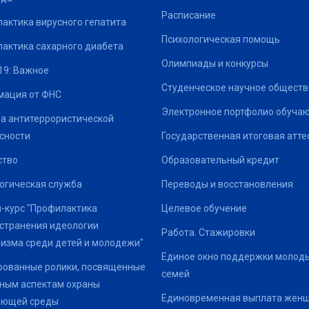
Расписание
актика вирусного гепатита
Психологическая помощь
актика сахарного диабета
Олимпиады и конкурсы
19: Важное
Студенческое научное обществ
ация от ФНС
Электронное портфолио обуча
а антитеррористической
сности
Государственная итоговая атте
ство
Образовательный кредит
огическая служба
Переводы и восстановления
-курс "Профилактика
Целевое обучение
странения идеологии
Работа. Стажировки
изма среди детей и молодежи"
Единое окно поддержки молод
ованные ролики, посвященные
семей
ным аспектам охраны
Единовременная выплата жен
ающей среды