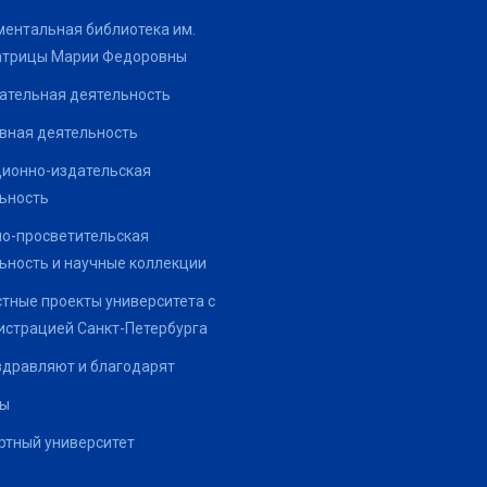
ентальная библиотека им.
атрицы Марии Федоровны
ательная деятельность
вная деятельность
ионно-издательская
ьность
о-просветительская
ьность и научные коллекции
тные проекты университета с
страцией Санкт-Петербурга
здравляют и благодарят
ты
тный университет