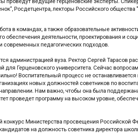
ссы проведут ведущие герценовские эксперты. Спик
нок", Росдетцентра, лекторы Российского общества "
ота в командах, а также образовательные активност
го обеспечения деятельности, проектирования и соц
и современных педагогических подходов.
ся администрацией вуза. Ректор Сергей Тарасов рас
й для Герценовского университета. Сейчас вопроса
авильно! Воспитательный процесс не останавливается 
ганизациях новых должностей советников по воспит
 направлении. Нам важно, чтобы она была поддержан
итет проведет программу на высоком уровне, обеспе
й конкурс Министерства просвещения Российской Ф
кандидатов на должность советника директора школы