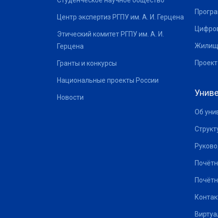
Студенческое научное общество
Програ
Центр экспертиз РГПУ им. А. И. Герцена
Цифров
Этический комитет РГПУ им. А. И.
Жилищ
Герцена
Проект
Гранты и конкурсы
Национальные проекты России
Униве
Новости
Об уни
Структ
Руково
Почётн
Почётн
Контак
Виртуа