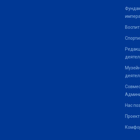
Фундам
импер
Воспит
Спорти
Редакц
деятел
Музейн
деятел
Совмес
Админи
Нас по
Проек
Комфор