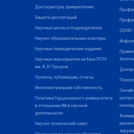
Докторантура, прикрепление
Профил
Защита диссертаций
Профил
Научные школы и подразделения
COVID-
Научно-образовательные кластеры
Информ
Научные периодические издания
Правил
безопа
Научные мероприятия на базе РГПУ
им. А. И. Герцена
Донор
Проекты, публикации, отчеты
Психол
Интеллектуальная собственность
Онлайн
распро
Политика Герценовского университета
неонац
в отношении ИИ в научной
деятельности
Анимир
различ
Научно-технический совет
окруж