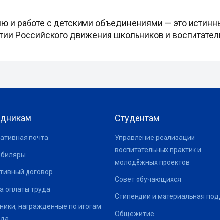
ию и работе с детскими объединениями — это истинн
витии Российского движения школьников и воспитат
удникам
Студентам
ативная почта
Управление реализации
воспитательных практик и
юбиляры
молодёжных проектов
тивный договор
Совет обучающихся
а оплаты труда
Стипендии и материальная по
ники, награжденные по итогам
Общежитие
ода