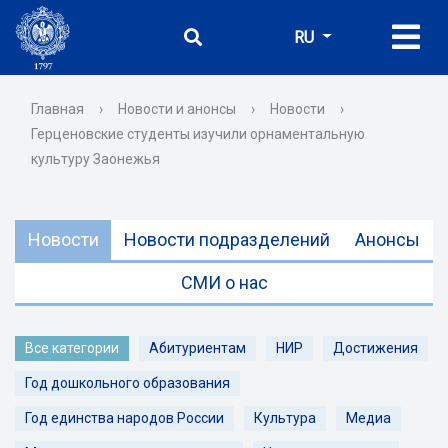
RU
Главная
›
Новости и анонсы
›
Новости
›
Герценовские студенты изучили орнаментальную
культуру Заонежья
Новости
Новости подразделений
Анонсы
СМИ о нас
Все категории
Абитуриентам
НИР
Достижения
Год дошкольного образования
Год единства народов России
Культура
Медиа