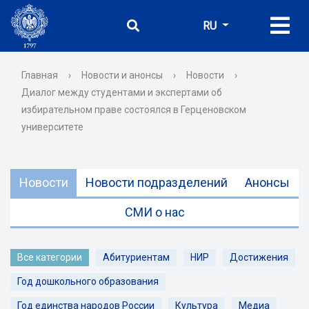
RU
Главная
›
Новости и анонсы
›
Новости
›
Диалог между студентами и экспертами об
избирательном праве состоялся в Герценовском
университете
Новости
Новости подразделений
Анонсы
СМИ о нас
Все категории
Абитуриентам
НИР
Достижения
Год дошкольного образования
Год единства народов России
Культура
Медиа