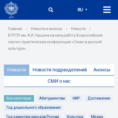
RU
Главная
›
Новости и анонсы
›
Новости
›
В РГПУ им. А.И. Герцена начала работу Всероссийская
научно-практическая конференция «Слово в русской
культуре»
Новости
Новости подразделений
Анонсы
СМИ о нас
Все категории
Абитуриентам
НИР
Достижения
Год дошкольного образования
Год единства народов России
Культура
Медиа