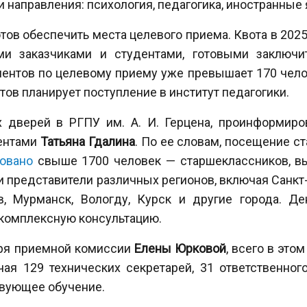
 направления: психология, педагогика, иностранные
тов обеспечить места целевого приема. Квота в 2025
ми заказчиками и студентами, готовыми заключи
иентов по целевому приему уже превышает 170 чело
ов планирует поступление в институт педагогики.
 дверей в РГПУ им. А. И. Герцена, проинформиро
иентами
Татьяна Гдалина
. По ее словам, посещение с
овано
свыше 1700 человек — старшеклассников, вы
и представители различных регионов, включая Санкт-
ов, Мурманск, Вологду, Курск и другие города. Д
 комплексную консультацию.
аря приемной комиссии
Елены Юрковой
, всего в это
ая 129 технических секретарей, 31 ответственного
твующее обучение.