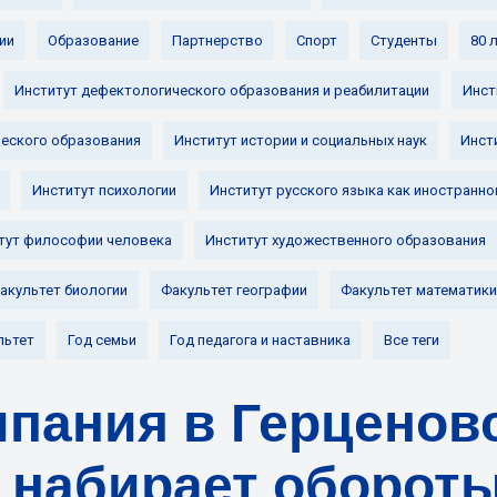
ии
Образование
Партнерство
Спорт
Студенты
80 
Институт дефектологического образования и реабилитации
Инст
ческого образования
Институт истории и социальных наук
Инст
Институт психологии
Институт русского языка как иностранно
тут философии человека
Институт художественного образования
акультет биологии
Факультет географии
Факультет математики
льтет
Год семьи
Год педагога и наставника
Все теги
пания в Герценов
 набирает оборот