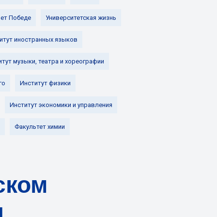
лет Победе
Университетская жизнь
итут иностранных языков
итут музыки, театра и хореографии
го
Институт физики
Институт экономики и управления
Факультет химии
ском
ы