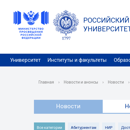
РОССИЙСКИЙ
УНИВЕРСИТЕТ 
Университет
Институты и факультеты
Образ
Главная
›
Новости и анонсы
›
Новости
›
Новости
Н
Все категории
Абитуриентам
НИР
Дост