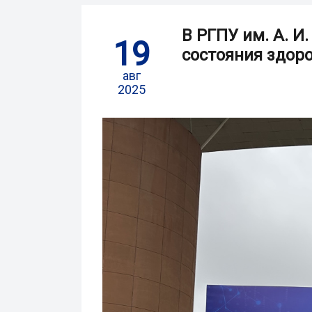
В РГПУ им. А. И
19
состояния здор
авг
2025