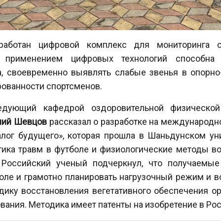
работан цифровой комплекс для мониторинга со
 применением цифровых технологий способна 
, своевременно выявлять слабые звенья в опорно
рованности спортсменов.
ведующий кафедрой оздоровительной физической
лий Шевцов
рассказал о разработке на международн
алог будущего», которая прошла в Шаньдунском ун
ктика травм в футболе и физиологические методы в
. Российский ученый подчеркнул, что получаемы
оле и грамотно планировать нагрузочный режим и в
дику восстановления вегетативного обеспечения ор
ния. Методика имеет патенты на изобретение в Росс