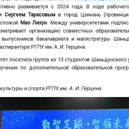
ктивно развивается с 2024 года. В ходе рабочего
ом
Сергеем Тарасовым
в город Цзинань (провинц
госпожой
Мао Лихун
. Между университетами подпис
сматривает организацию совместных образователь
 выпускников бакалавриата и магистратуры Шаньд
аспирантуре РГПУ им. А. И. Герцена.
итет посетила группа из 13 студентов Шаньдунского 
учение по дополнительной образовательной прог
культуры и спорта РГПУ им. А. И. Герцена