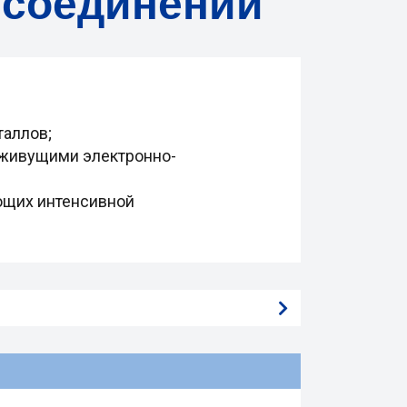
 соединений
таллов;
оживущими электронно-
ющих интенсивной