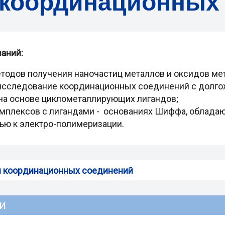
координационных
аний:
тодов получения наночастиц металлов и оксидов ме
и исследование координационных соединений с долг
а основе циклометаллирующих лигандов;
омплексов с лигандами - основаниях Шиффа, облада
ью к электро-полимеризации.
и координационных соединений
и