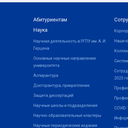
Абитуриентам
Сотр
Наука
Корпор
Наши 
Научная деятельность в РГПУ им. А. И.
Герцена
Коллек
Основные научные направления
Систем
университета
Сотруд
Аспирантура
2025 г
Докторантура, прикрепление
Профил
Защита диссертаций
Профил
Научные школы и подразделения
COVID-
Научно-образовательные кластеры
Информ
Научные периодические издания