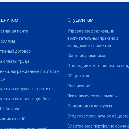
удникам
Студентам
ативная почта
Управление реализации
воспитательных практик и
юбиляры
молодёжных проектов
тивный договор
Совет обучающихся
а оплаты труда
Стипендии и материальная по
ники, награжденные по итогам
Общежитие
ода
Расписание
актика вирусного гепатита
Психологическая помощь
актика сахарного диабета
Олимпиады и конкурсы
19: Важное
Студенческое научное обществ
ация от ФНС
Электронное портфолио обуча