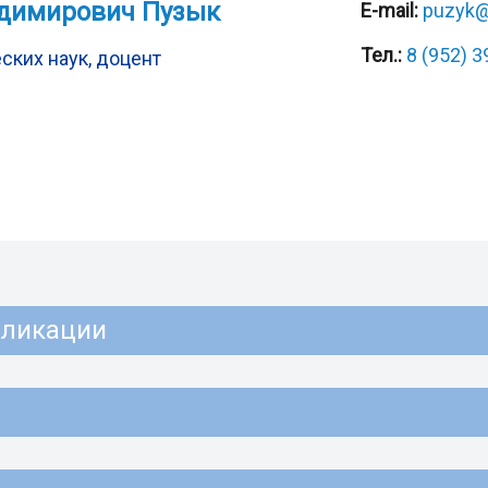
димирович Пузык
E-mail:
puzyk@
Тел.:
8 (952) 
ских наук, доцент
бликации