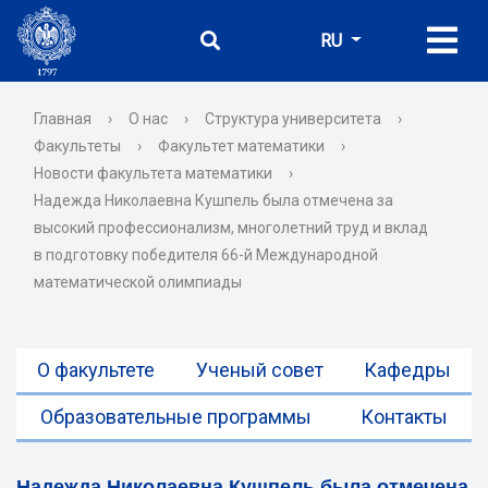
RU
Главная
›
О нас
›
Структура университета
›
Факультеты
›
Факультет математики
›
Новости факультета математики
›
Надежда Николаевна Кушпель была отмечена за
высокий профессионализм, многолетний труд и вклад
в подготовку победителя 66-й Международной
математической олимпиады
О факультете
Ученый совет
Кафедры
Образовательные программы
Контакты
Надежда Николаевна Кушпель была отмечена