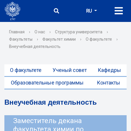
RU
Главная
›
О нас
›
Структура университета
›
Факультеты
›
Факультет химии
›
О факультете
›
Внеучебная деятельность
О факультете
Ученый совет
Кафедры
Образовательные программы
Контакты
Внеучебная деятельность
Заместитель декана
факультета химии по