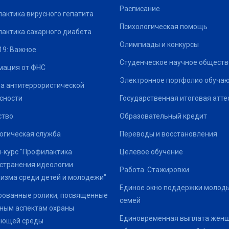
Расписание
актика вирусного гепатита
Психологическая помощь
актика сахарного диабета
Олимпиады и конкурсы
19: Важное
Студенческое научное обществ
ация от ФНС
Электронное портфолио обуча
а антитеррористической
сности
Государственная итоговая атте
ство
Образовательный кредит
огическая служба
Переводы и восстановления
-курс "Профилактика
Целевое обучение
странения идеологии
Работа. Стажировки
изма среди детей и молодежи"
Единое окно поддержки молод
ованные ролики, посвященные
семей
ным аспектам охраны
Единовременная выплата жен
ающей среды