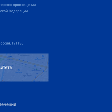
терство просвещения
йской Федерации
Россия, 191186
итета
печения