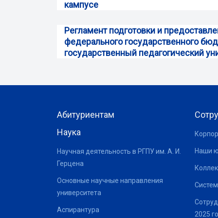
кампусе
Регламент подготовки и предоставл
федерального государственного бюд
государственный педагогический унив
Абитуриентам
Сотр
Наука
Корпор
Наши 
Научная деятельность в РГПУ им. А. И.
Герцена
Коллек
Основные научные направления
Систем
университета
Сотруд
Аспирантура
2025 г