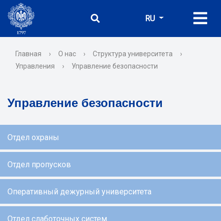
RU
Главная
›
О нас
›
Структура университета
›
Управления
›
Управление безопасности
Управление безопасности
Отдел охраны
Отдел пропусков
Оперативный дежурный университета
Отдел слаботочных систем