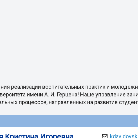
ения реализации воспитательных практик и молодеж
верситета имени А. И. Герцена! Наше управление зан
льных процессов, направленных на развитие студен
я Кристина Игоревна
kdavidovsk