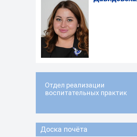
Отдел реализации
воспитательных практик
Доска почёта