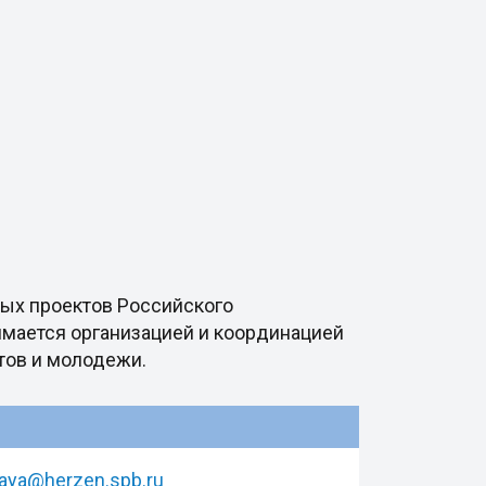
ных проектов Российского
имается организацией и координацией
тов и молодежи.
aya@herzen.spb.ru