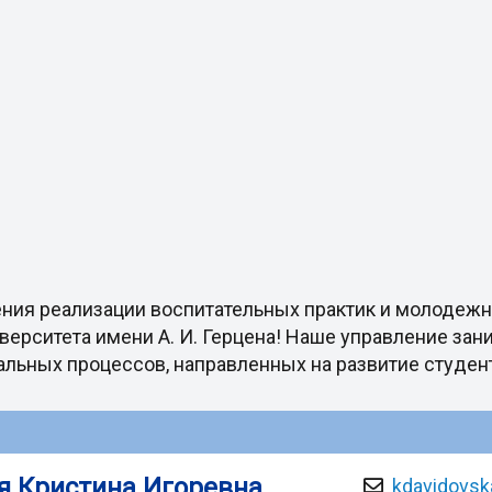
ения реализации воспитательных практик и молодеж
верситета имени А. И. Герцена! Наше управление зан
льных процессов, направленных на развитие студен
я Кристина Игоревна
kdavidovsk