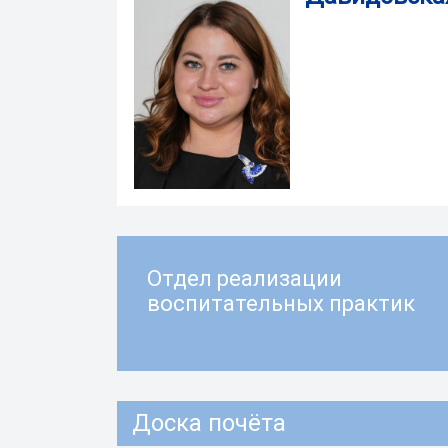
Отдел реализации
воспитательных практик
Доска почёта