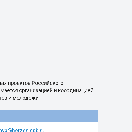
ных проектов Российского
имается организацией и координацией
тов и молодежи.
aya@herzen.spb.ru