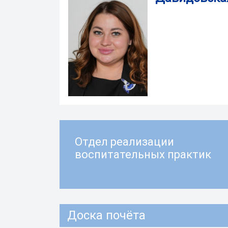
Отдел реализации
воспитательных практик
Доска почёта