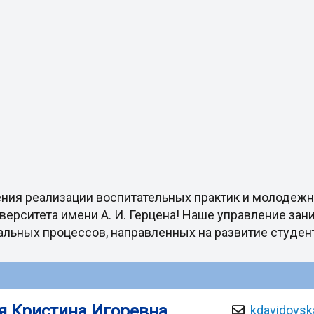
ения реализации воспитательных практик и молодеж
верситета имени А. И. Герцена! Наше управление зан
льных процессов, направленных на развитие студен
я Кристина Игоревна
kdavidovsk