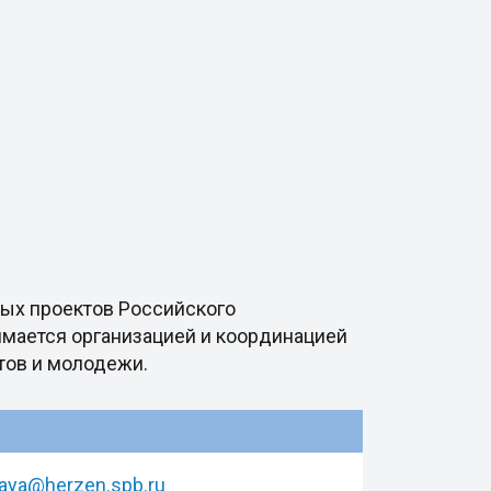
ных проектов Российского
имается организацией и координацией
тов и молодежи.
aya@herzen.spb.ru