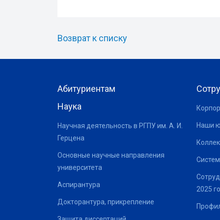
Возврат к списку
Абитуриентам
Сотр
Наука
Корпор
Наши 
Научная деятельность в РГПУ им. А. И.
Герцена
Коллек
Основные научные направления
Систем
университета
Сотруд
Аспирантура
2025 г
Докторантура, прикрепление
Профил
Защита диссертаций