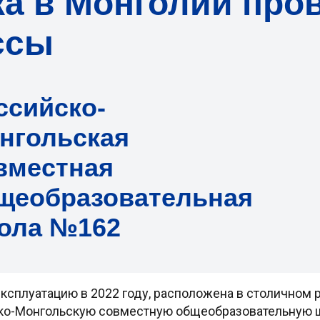
ка в Монголии про
ссы
ссийско-
нгольская
вместная
щеобразовательная
ола №162
эксплуатацию в 2022 году, расположена в столичном 
йско-Монгольскую совместную общеобразовательную 