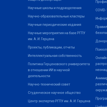
Профил
Научные школы и подразделения
COVID-
Научно-образовательные кластеры
Информ
Научные периодические издания
Правил
безопа
Научные мероприятия на базе РГПУ
им. А. И. Герцена
Донор
Проекты, публикации, отчеты
Психол
Интеллектуальная собственность
Онлайн
распро
Политика Герценовского университета
неонац
в отношении ИИ в научной
деятельности
Анимир
различ
Научно-технический совет
окруж
Студенческое научное общество
Програ
Центр экспертиз РГПУ им. А. И. Герцена
Цифров