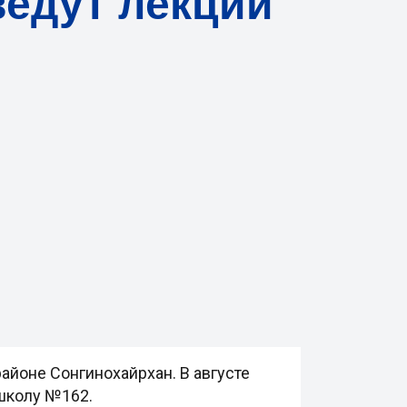
ведут лекции
районе Сонгинохайрхан. В августе
школу №162.