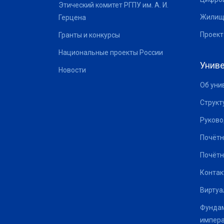
Этический комитет РГПУ им. А. И.
Жилищ
Герцена
Проект
Гранты и конкурсы
Национальные проекты России
Униве
Новости
Об уни
Структ
Руково
Почётн
Почётн
Контак
Виртуа
Фундам
импер