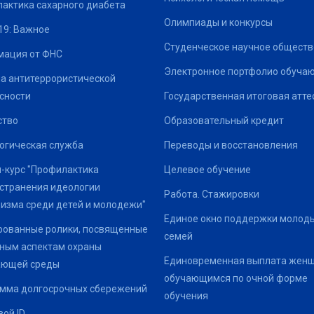
актика сахарного диабета
Олимпиады и конкурсы
19: Важное
Студенческое научное обществ
ация от ФНС
Электронное портфолио обуча
а антитеррористической
сности
Государственная итоговая атте
ство
Образовательный кредит
огическая служба
Переводы и восстановления
-курс "Профилактика
Целевое обучение
странения идеологии
Работа. Стажировки
изма среди детей и молодежи"
Единое окно поддержки молод
ованные ролики, посвященные
семей
ным аспектам охраны
Единовременная выплата жен
ающей среды
обучающимся по очной форме
мма долгосрочных сбережений
обучения
ой ID