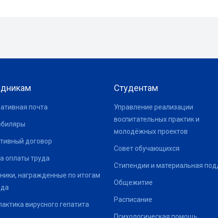
удникам
Студентам
ативная почта
Управление реализации
воспитательных практик и
юбиляры
молодёжных проектов
тивный договор
Совет обучающихся
а оплаты труда
Стипендии и материальная по
ники, награжденные по итогам
Общежитие
ода
Расписание
актика вирусного гепатита
Психологическая помощь