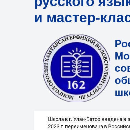
русского язы
и мастер-кла
Ро
Мо
со
об
шк
Школа в г. Улан-Батор введена в 
2023 г. переименована в Росси