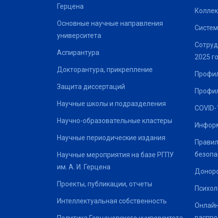
Герцена
Коллек
Основные научные направления
Систем
университета
Сотруд
Аспирантура
2025 г
Докторантура, прикрепление
Профил
Защита диссертаций
Профил
Научные школы и подразделения
COVID-
Научно-образовательные кластеры
Информ
Научные периодические издания
Правил
безопа
Научные мероприятия на базе РГПУ
им. А. И. Герцена
Донор
Проекты, публикации, отчеты
Психол
Интеллектуальная собственность
Онлайн
распро
Политика Герценовского университета