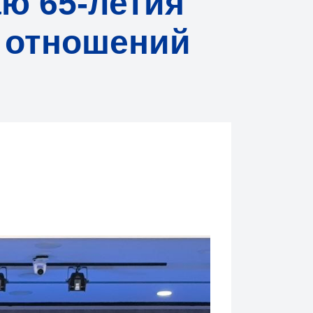
ю 65-летия
 отношений