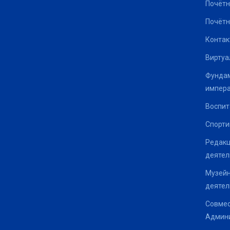
Почётн
Почётн
Контак
Виртуа
Фундам
импер
Воспит
Спорти
Редакц
деятел
Музейн
деятел
Совмес
Админи