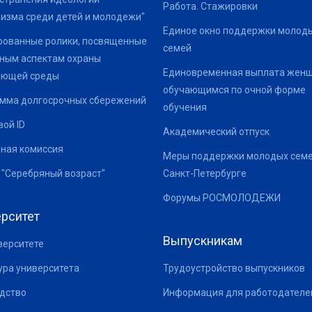
Работа. Стажировки
изма среди детей и молодежи"
Единое окно поддержки молод
ованные ролики, посвященные
семей
ным аспектам охраны
Единовременная выплата жен
ающей среды
обучающимся по очной форме
мма долгосрочных сбережений
обучения
ой ID
Академический отпуск
ная комиссия
Меры поддержки молодых семе
 "Серебряный возраст"
Санкт-Петербурге
Форумы РОСМОЛОДЕЖИ
рситет
Выпускникам
верситете
ура университета
Трудоустройство выпускников
дство
Информация для работодателе