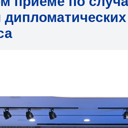
м приеме по случа
я дипломатических
са