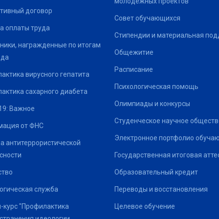
молодёжных проектов
тивный договор
Совет обучающихся
а оплаты труда
Стипендии и материальная по
ники, награжденные по итогам
Общежитие
ода
Расписание
актика вирусного гепатита
Психологическая помощь
актика сахарного диабета
Олимпиады и конкурсы
19: Важное
Студенческое научное обществ
ация от ФНС
Электронное портфолио обуча
а антитеррористической
сности
Государственная итоговая атте
ство
Образовательный кредит
огическая служба
Переводы и восстановления
-курс "Профилактика
Целевое обучение
странения идеологии