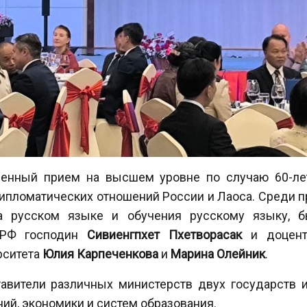
венный прием на высшем уровне по случаю 60-ле
ипломатических отношений России и Лаоса. Среди 
на русском языке и обучения русскому языку, 
 РФ господин
Сивиенгпхет Пхетворасак
и доценты
рситета
Юлия Карпеченкова
и
Марина Олейник
.
тавители различных министерств двух государств 
ий, экономики и систем образования.