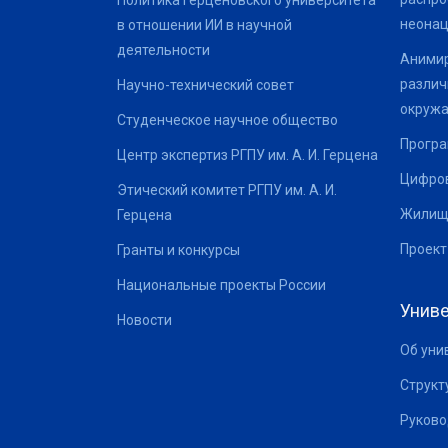
неонац
в отношении ИИ в научной
деятельности
Анимир
различ
Научно-технический совет
окруж
Студенческое научное общество
Програ
Центр экспертиз РГПУ им. А. И. Герцена
Цифров
Этический комитет РГПУ им. А. И.
Жилищ
Герцена
Проект
Гранты и конкурсы
Национальные проекты России
Униве
Новости
Об уни
Структ
Руково