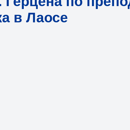
И. Герцена по преп
ка в Лаосе