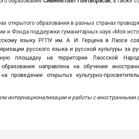
ого образования
Сивиенгпхет Пхетворасак
, а также 
рах открытого образования в разных странах проводя
и и Фонда поддержки гуманитарных наук «Моя исто
сскому языку РГПУ им. А. И. Герцена в Лаосе со
ризации русского языка и русской культуры за руб
льную площадку на территории Лаосской Народн
 образования направлена на обучение иностра
на проведение открытых культурно-просветитель
м интернационализации и работы с иностранными о