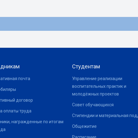
удникам
Студентам
ативная почта
Управление реализации
воспитательных практик и
юбиляры
молодёжных проектов
тивный договор
Совет обучающихся
а оплаты труда
Стипендии и материальная по
ники, награжденные по итогам
Общежитие
ода
Расписание