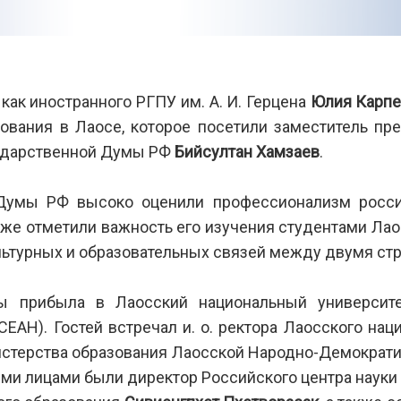
как иностранного РГПУ им. А. И. Герцена
Юлия Карпе
зования в Лаосе, которое посетили заместитель п
сударственной Думы РФ
Бийсултан Хамзаев
.
Думы РФ высоко оценили профессионализм росси
акже отметили важность его изучения студентами Лао
льтурных и образовательных связей между двумя ст
ы прибыла в Лаосский национальный университ
СЕАН). Гостей встречал и. о. ректора Лаосского на
стерства образования Лаосской Народно-Демократич
 лицами были директор Российского центра науки 