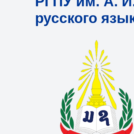
РГПУ им. А. 
русского язы