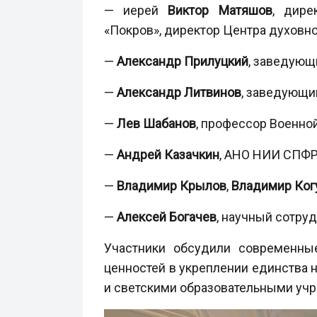
— иерей
Виктор Матяшов
, дире
«Покров», директор Центра духовно
—
Александр Прилуцкий
, заведующи
—
Александр Литвинов
, заведующи
—
Лев Шабанов
, профессор Военно
—
Андрей Казачкин
, АНО НИИ СПФР
—
Владимир Крылов
,
Владимир Ког
—
Алексей Богачев
, научный сотруд
Участники обсудили современные
ценностей в укреплении единства
и светскими образовательными уч