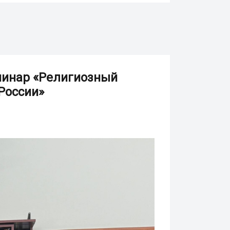
минар «Религиозный
России»