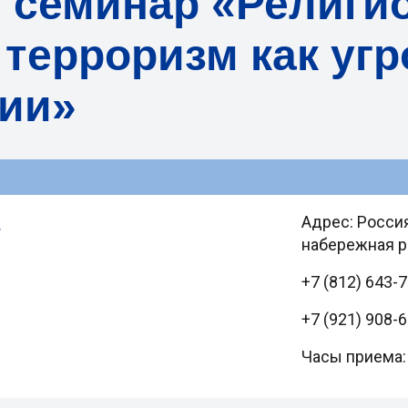
и семинар «Религи
 терроризм как угр
сии»
а
Адрес: Россия
набережная рек
+7 (812) 643-
+7 (921) 908-
Часы приема: