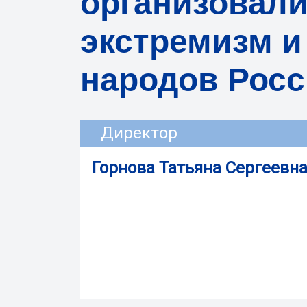
организовал
экстремизм и
народов Рос
Директор
Горнова Татьяна Сергеевн