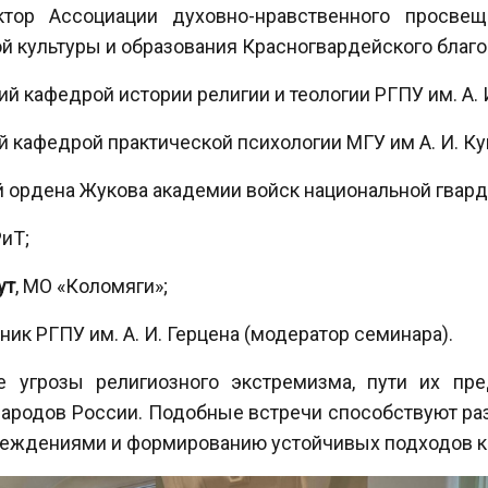
ктор Ассоциации духовно-нравственного просвещ
й культуры и образования Красногвардейского благо
й кафедрой истории религии и теологии РГПУ им. А. И
й кафедрой практической психологии МГУ им А. И. К
й ордена Жукова академии войск национальной гвард
иТ;
ут
, МО «Коломяги»;
ник РГПУ им. А. И. Герцена (модератор семинара).
 угрозы религиозного экстремизма, пути их пр
 народов России. Подобные встречи способствуют р
реждениями и формированию устойчивых подходов к 