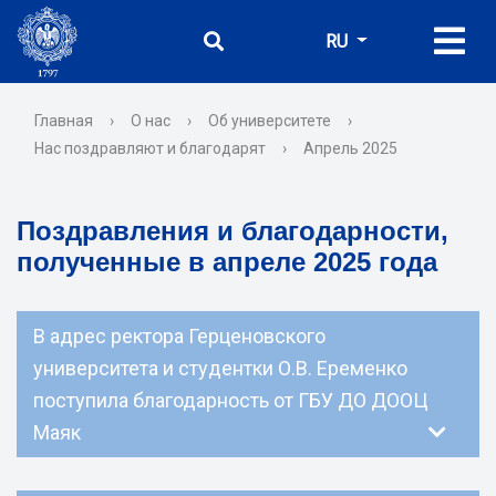
RU
Главная
›
О нас
›
Об университете
›
Нас поздравляют и благодарят
›
Апрель 2025
Поздравления и благодарности,
полученные в апреле 2025 года
В адрес ректора Герценовского
университета и студентки О.В. Еременко
поступила благодарность от ГБУ ДО ДООЦ
Маяк