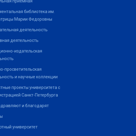
льная приемная
ентальная библиотека им.
атрицы Марии Федоровны
ательная деятельность
вная деятельность
ионно-издательская
ьность
о-просветительская
ьность и научные коллекции
тные проекты университета с
страцией Санкт-Петербурга
здравляют и благодарят
ты
тный университет