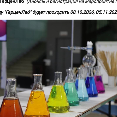
ГерценЛаб"
(Анонсы и регистрация на мероприятие 
 "ГерценЛаб" будет проходить 08.10.2026, 05.11.2026