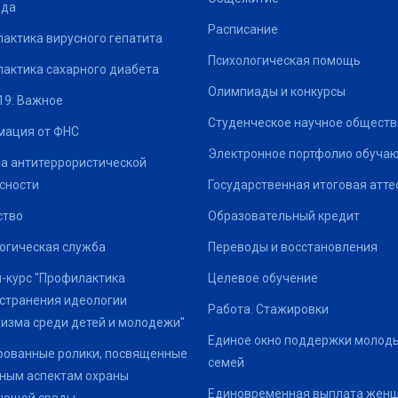
ода
Расписание
актика вирусного гепатита
Психологическая помощь
актика сахарного диабета
Олимпиады и конкурсы
19: Важное
Студенческое научное обществ
ация от ФНС
Электронное портфолио обуча
а антитеррористической
сности
Государственная итоговая атте
ство
Образовательный кредит
огическая служба
Переводы и восстановления
-курс "Профилактика
Целевое обучение
странения идеологии
Работа. Стажировки
изма среди детей и молодежи"
Единое окно поддержки молод
ованные ролики, посвященные
семей
ным аспектам охраны
Единовременная выплата жен