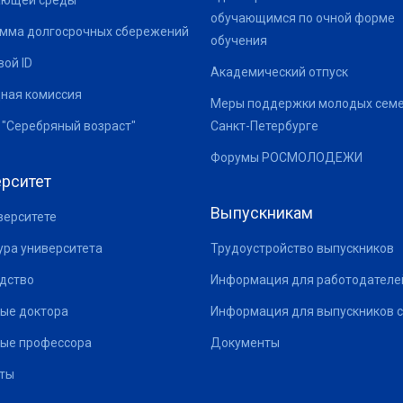
ающей среды
обучающимся по очной форме
мма долгосрочных сбережений
обучения
ой ID
Академический отпуск
ная комиссия
Меры поддержки молодых семе
 "Серебряный возраст"
Санкт-Петербурге
Форумы РОСМОЛОДЕЖИ
рситет
Выпускникам
верситете
ура университета
Трудоустройство выпускников
дство
Информация для работодателе
ые доктора
Информация для выпускников с
ые профессора
Документы
ты