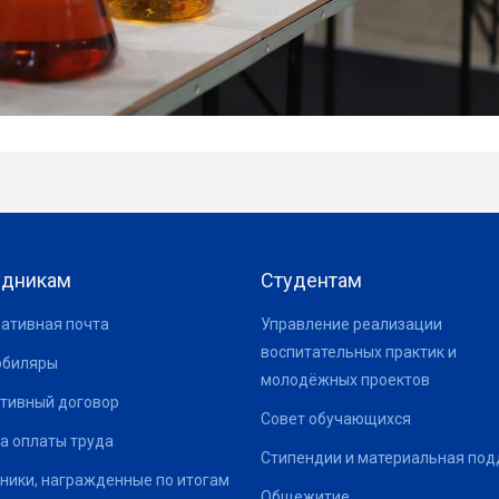
удникам
Студентам
ативная почта
Управление реализации
воспитательных практик и
юбиляры
молодёжных проектов
тивный договор
Совет обучающихся
а оплаты труда
Стипендии и материальная по
ники, награжденные по итогам
Общежитие