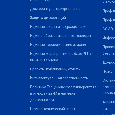
2025 г
Докторантура, прикрепление
Профил
Защита диссертаций
Профил
Научные школы и подразделения
COVID-
Научно-образовательные кластеры
Информ
Научные периодические издания
Правил
безопа
Научные мероприятия на базе РГПУ
им. А. И. Герцена
Донор
Проекты, публикации, отчеты
Психол
Интеллектуальная собственность
Онлайн
распро
Политика Герценовского университета
неонац
в отношении ИИ в научной
деятельности
Анимир
различ
Научно-технический совет