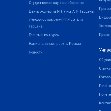
окруж
Студенческое научное общество
Програ
Центр экспертиз РГПУ им. А. И. Герцена
Цифров
Этический комитет РГПУ им. А. И.
Жилищ
Герцена
Проект
Гранты и конкурсы
Национальные проекты России
Униве
Новости
Об уни
Структ
Руково
Почётн
Почётн
Контак