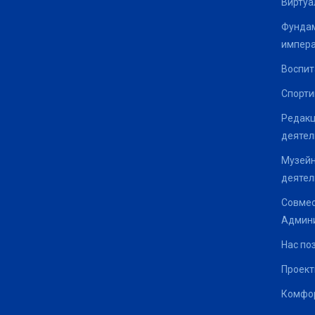
Виртуа
Фундам
импер
Воспит
Спорти
Редакц
деятел
Музейн
деятел
Совмес
Админи
Нас по
Проек
Комфор