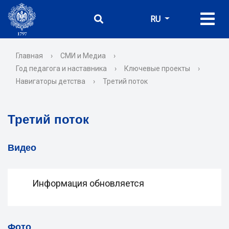
RU
Главная
›
СМИ и Медиа
›
Год педагога и наставника
›
Ключевые проекты
›
Навигаторы детства
›
Третий поток
Третий поток
Видео
Информация обновляется
Фото