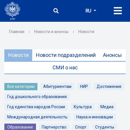
RU
Главная
›
Новости и анонсы
›
Новости
Новости
Новости подразделений
Анонсы
СМИ о нас
Все категории
Абитуриентам
НИР
Достижения
Год дошкольного образования
Год единства народов России
Культура
Медиа
Международная деятельность
Наука и инновации
Образование
Партнерство
Спорт
Студенты