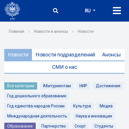
RU
Главная
›
Новости и анонсы
›
Новости
Новости
Новости подразделений
Анонсы
СМИ о нас
Все категории
Абитуриентам
НИР
Достижения
Год дошкольного образования
Год единства народов России
Культура
Медиа
Международная деятельность
Наука и инновации
Образование
Партнерство
Спорт
Студенты