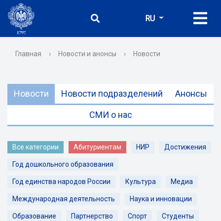
RU
Главная
›
Новости и анонсы
›
Новости
Новости
Новости подразделений
Анонсы
СМИ о нас
Все категории
Абитуриентам
НИР
Достижения
Год дошкольного образования
Год единства народов России
Культура
Медиа
Международная деятельность
Наука и инновации
Образование
Партнерство
Спорт
Студенты