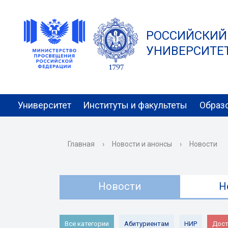
РОССИЙСКИЙ
УНИВЕРСИТЕТ 
Университет
Институты и факультеты
Образ
Главная
›
Новости и анонсы
›
Новости
Новости
Н
Все категории
Абитуриентам
НИР
Дост