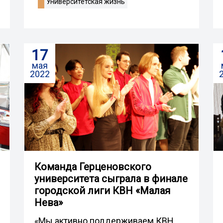
Университетская жизнь
17
мая
2022
Команда Герценовского
университета сыграла в финале
городской лиги КВН «Малая
Нева»
«Мы активно поддерживаем КВН