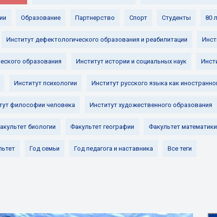
ии
Образование
Партнерство
Спорт
Студенты
80 
Институт дефектологического образования и реабилитации
Инст
ческого образования
Институт истории и социальных наук
Инст
Институт психологии
Институт русского языка как иностранно
тут философии человека
Институт художественного образования
акультет биологии
Факультет географии
Факультет математики
льтет
Год семьи
Год педагога и наставника
Все теги