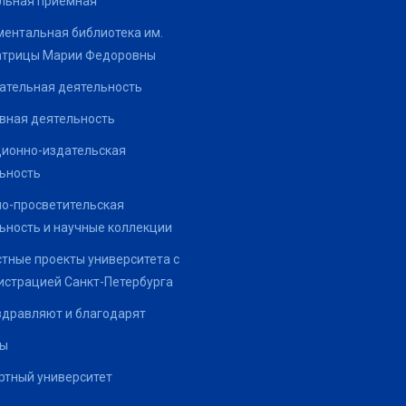
льная приемная
ентальная библиотека им.
атрицы Марии Федоровны
ательная деятельность
вная деятельность
ионно-издательская
ьность
о-просветительская
ьность и научные коллекции
тные проекты университета с
страцией Санкт-Петербурга
здравляют и благодарят
ты
тный университет