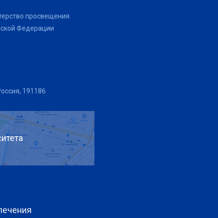
терство просвещения
йской Федерации
Россия, 191186
итета
печения