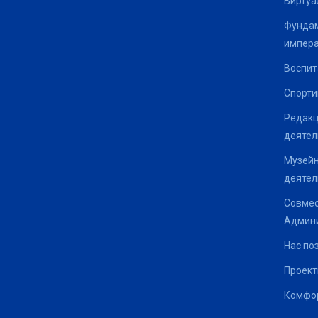
Виртуа
Фундам
импер
Воспит
Спорти
Редакц
деятел
Музейн
деятел
Совмес
Админи
Нас по
Проек
Комфор