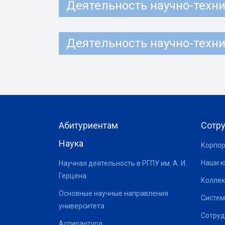
Деятельность научно-технич
Деятельность научно-технич
Абитуриентам
Сотр
Наука
Корпор
Наши 
Научная деятельность в РГПУ им. А. И.
Герцена
Коллек
Основные научные направления
Систем
университета
Сотруд
Аспирантура