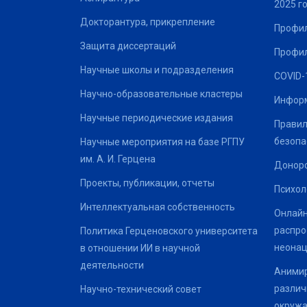
2025 г
Докторантура, прикрепление
Профил
Защита диссертаций
Профил
Научные школы и подразделения
COVID-
Научно-образовательные кластеры
Информ
Научные периодические издания
Правил
безопа
Научные мероприятия на базе РГПУ
им. А. И. Герцена
Донор
Проекты, публикации, отчеты
Психол
Интеллектуальная собственность
Онлайн
распро
Политика Герценовского университета
неонац
в отношении ИИ в научной
деятельности
Анимир
различ
Научно-технический совет
окруж