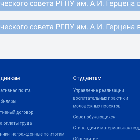
еского совета РГПУ им. А.И. Герцена 
еского совета РГПУ им. А.И. Герцена 
удникам
Студентам
ативная почта
Управление реализации
воспитательных практик и
юбиляры
молодёжных проектов
тивный договор
Совет обучающихся
а оплаты труда
Стипендии и материальная по
ники, награжденные по итогам
Общежитие