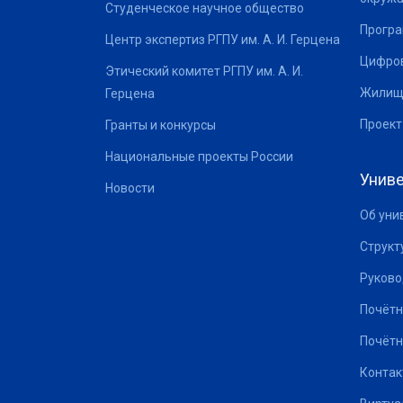
Студенческое научное общество
Програ
Центр экспертиз РГПУ им. А. И. Герцена
Цифров
Этический комитет РГПУ им. А. И.
Жилищ
Герцена
Проект
Гранты и конкурсы
Национальные проекты России
Униве
Новости
Об уни
Структ
Руково
Почётн
Почётн
Контак