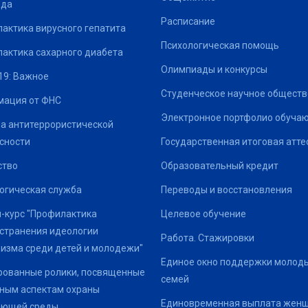
ода
Расписание
актика вирусного гепатита
Психологическая помощь
актика сахарного диабета
Олимпиады и конкурсы
19: Важное
Студенческое научное обществ
ация от ФНС
Электронное портфолио обуча
а антитеррористической
сности
Государственная итоговая атте
ство
Образовательный кредит
огическая служба
Переводы и восстановления
-курс "Профилактика
Целевое обучение
странения идеологии
Работа. Стажировки
изма среди детей и молодежи"
Единое окно поддержки молод
ованные ролики, посвященные
семей
ным аспектам охраны
Единовременная выплата жен
ающей среды