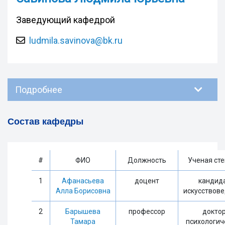
Заведующий кафедрой
ludmila.savinova@bk.ru
Подробнее
Состав кафедры
#
ФИО
Должность
Ученая ст
1
Афанасьева
доцент
кандид
Алла Борисовна
искусствов
2
Барышева
профессор
докто
Тамара
психологич