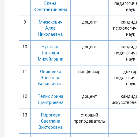
Елена
педагогич
Константиновна
наук
9
Мисюкевич
доцент
кандид
Алла
психологич
Николаевна
наук
10
Нужнова
доцент
кандид
Наталья
педагогич
Михайловна
наук
11
Онищенко
профессор
докто
Элеонора
педагогич
Васильевна
наук
12
Пелих Ирина
доцент
кандид
Дмитриевна
искусствов
13
Пирогова
старший
Светлана
преподаватель
Викторовна