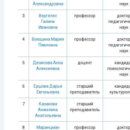
Александровна
наук
3
Вергелес
профессор
докто
Галина
педагогич
Ивановна
наук
4
Воюшина Мария
профессор
докто
Павловна
педагогич
наук
5
Денисова Анна
доцент
кандид
Алексеевна
психологич
наук
6
Ершова Дарья
старший
кандид
Евгеньевна
преподаватель
культурол
7
Казакова
старший
Анжелика
преподаватель
Анатольевна
8
Маранцман
профессор
докто