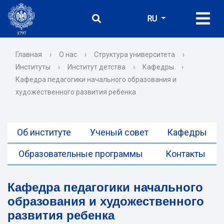
RU
Главная
›
О нас
›
Структура университета
›
Институты
›
Институт детства
›
Кафедры
›
Кафедра педагогики начального образования и
художественного развития ребенка
Об институте
Ученый совет
Кафедры
Образовательные программы
Контакты
Кафедра педагогики начального
образования и художественного
развития ребенка