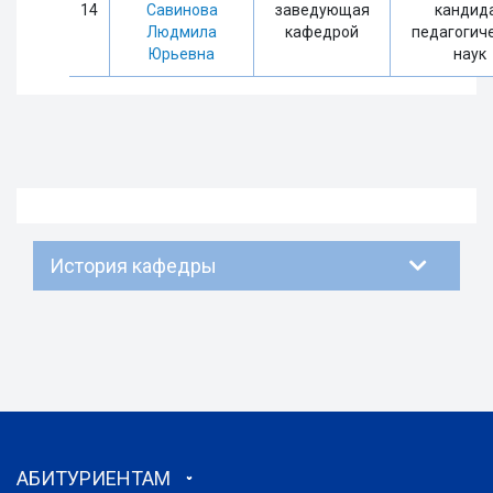
14
Савинова
заведующая
кандид
Людмила
кафедрой
педагогич
Юрьевна
наук
История кафедры
АБИТУРИЕНТАМ