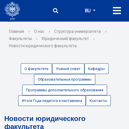
RU
Главная
›
О нас
›
Структура университета
›
Факультеты
›
Юридический факультет
›
Новости юридического факультета
О факультете
Ученый совет
Кафедры
Образовательные программы
Программы дополнительного образования
Итоги Года педагога и наставника
Контакты
Новости юридического
факультета