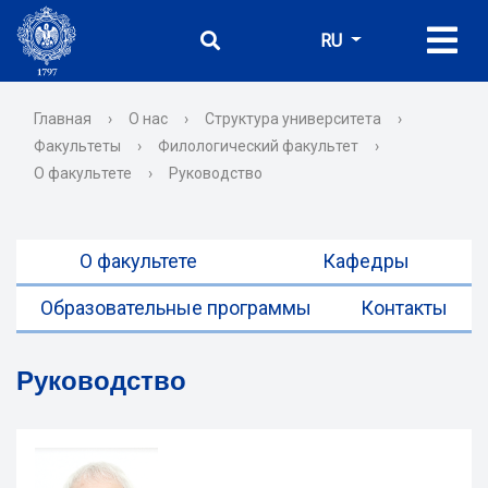
RU
Главная
›
О нас
›
Структура университета
›
Факультеты
›
Филологический факультет
›
О факультете
›
Руководство
О факультете
Кафедры
Образовательные программы
Контакты
Руководство