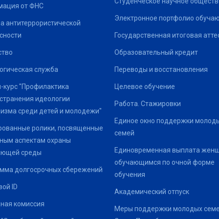
Студенческое научное обществ
ация от ФНС
Электронное портфолио обуча
а антитеррористической
сности
Государственная итоговая атте
ство
Образовательный кредит
огическая служба
Переводы и восстановления
-курс "Профилактика
Целевое обучение
странения идеологии
Работа. Стажировки
изма среди детей и молодежи"
Единое окно поддержки молод
ованные ролики, посвященные
семей
ным аспектам охраны
Единовременная выплата жен
ающей среды
обучающимся по очной форме
мма долгосрочных сбережений
обучения
ой ID
Академический отпуск
ная комиссия
Меры поддержки молодых семе