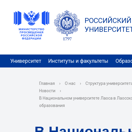
РОССИЙСКИЙ
УНИВЕРСИТЕТ 
Университет
Институты и факультеты
Образ
Главная
›
О нас
›
Структура университет
Новости
›
В Национальном университете Лаоса в Лаосск
образования
В Национальн