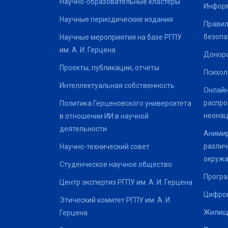
Научно-образовательные кластеры
Информ
Научные периодические издания
Правил
безопа
Научные мероприятия на базе РГПУ
им. А. И. Герцена
Донор
Проекты, публикации, отчеты
Психол
Интеллектуальная собственность
Онлайн
распро
Политика Герценовского университета
неонац
в отношении ИИ в научной
деятельности
Анимир
различ
Научно-технический совет
окруж
Студенческое научное общество
Програ
Центр экспертиз РГПУ им. А. И. Герцена
Цифров
Этический комитет РГПУ им. А. И.
Жилищ
Герцена