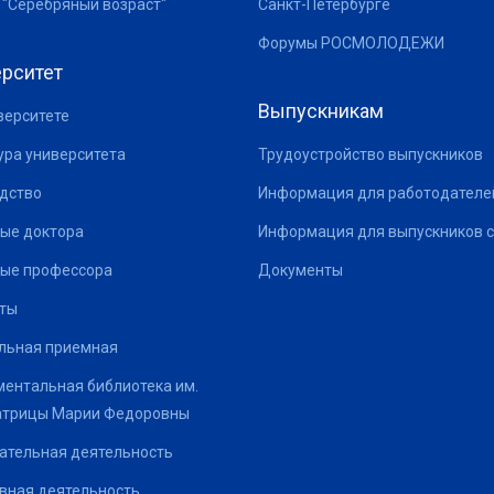
 "Серебряный возраст"
Санкт-Петербурге
Форумы РОСМОЛОДЕЖИ
рситет
Выпускникам
верситете
ура университета
Трудоустройство выпускников
дство
Информация для работодателе
ые доктора
Информация для выпускников с
ые профессора
Документы
ты
льная приемная
ентальная библиотека им.
атрицы Марии Федоровны
ательная деятельность
вная деятельность