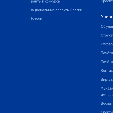
Проект
Гранты и конкурсы
Национальные проекты России
Униве
Новости
Об уни
Структ
Руково
Почётн
Почётн
Контак
Виртуа
Фундам
импер
Воспит
Спорти