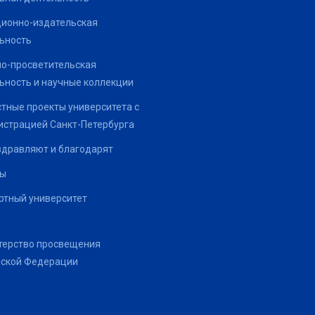
ионно-издательская
ьность
о-просветительская
ьность и научные коллекции
тные проекты университета с
страцией Санкт-Петербурга
здравляют и благодарят
ты
тный университет
терство просвещения
йской Федерации