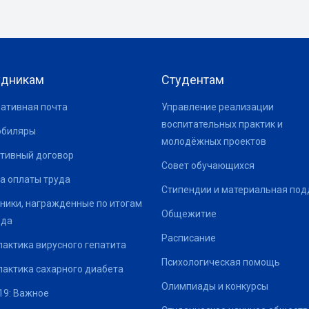
удникам
Студентам
ативная почта
Управление реализации
воспитательных практик и
юбиляры
молодёжных проектов
тивный договор
Совет обучающихся
а оплаты труда
Стипендии и материальная по
ники, награжденные по итогам
Общежитие
ода
Расписание
актика вирусного гепатита
Психологическая помощь
актика сахарного диабета
Олимпиады и конкурсы
19: Важное