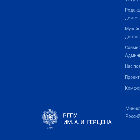
Редакц
деятел
Музейн
деятел
Совмес
Админи
Нас по
Проек
Комфор
Минис
РГПУ
Росси
ИМ. А. И. ГЕРЦЕНА