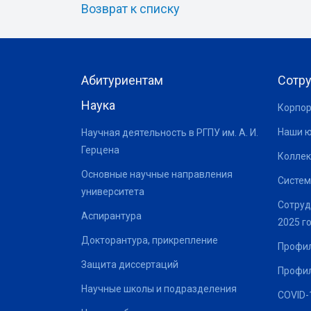
Возврат к списку
Абитуриентам
Сотр
Наука
Корпор
Наши 
Научная деятельность в РГПУ им. А. И.
Герцена
Коллек
Основные научные направления
Систем
университета
Сотруд
Аспирантура
2025 г
Докторантура, прикрепление
Профил
Защита диссертаций
Профил
Научные школы и подразделения
COVID-